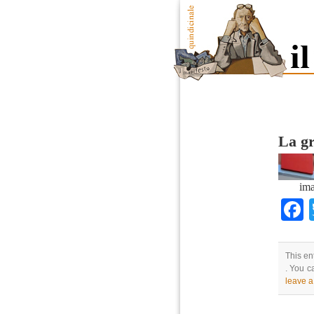
La gr
ima
This en
. You c
leave 