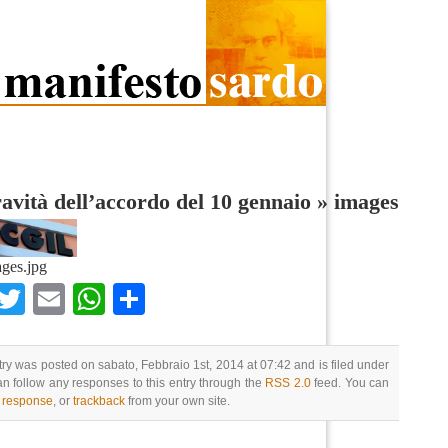
avità dell’accordo del 10 gennaio
»
images
ges.jpg
Facebook
Twitter
Email
WhatsApp
Condividi
try was posted on sabato, Febbraio 1st, 2014 at 07:42 and is filed under
an follow any responses to this entry through the
RSS 2.0
feed. You can
a response
, or
trackback
from your own site.