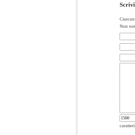
Scriv
Ciascun
Non son
caratter