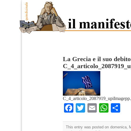
La Grecia e il suo debito
C_4_articolo_2087919_
C_4_articolo_2087919_upiImagepp.
Facebook
Twitter
Email
What
Co
This entry was posted on domenica, Ma