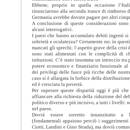
Ebbene, proprio in quella occasione l’Ital
rinunciarono alla seconda trance di rimborso d
Germania avrebbe dovuto pagare per altri cinqu
A conclusione di queste considerazioni sono
alcuni interrogativi.
I paesi che hanno accumulato debiti ingenti s
sobrietà e oculatezza? Certamente no; in quest
mancati gli sprechi; l’aspetto grave della crisi 
sono stati alimentati con le complicità di ch
istituzioni. C’è stato insomma un intreccio tra 
potere economico e finanziario funzionale al
dei privilegi delle fasce più ricche delle nostr
caso si è allargata la forbice della distribuzion
ed è cresciuta la povertà.
Per superare queste disparità oggi è più che
affiancare alla richiesta della riduzione del d
politico diverso e più incisivo, a tutti i livelli: n
nel paese.
Dovrà essere sorretto innanzitutto a li
(fondamentali appaiono perciò i suggerimenti
Ciotti, Landini e Gino Strada), ma dovrà comu