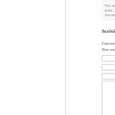
This en
under .
You can
Scriv
Ciascun
Non son