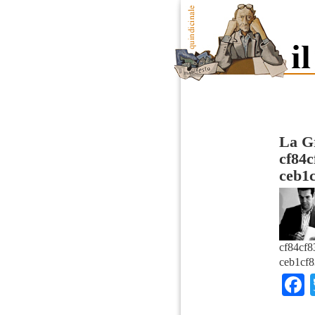
La Gr
cf84c
ceb1c
cf84cf8
ceb1cf8