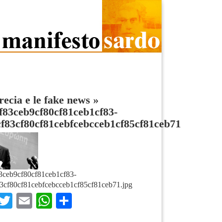
ecia e le fake news
»
f83ceb9cf80cf81ceb1cf83-
f83cf80cf81cebfcebcceb1cf85cf81ceb71
3ceb9cf80cf81ceb1cf83-
3cf80cf81cebfcebcceb1cf85cf81ceb71.jpg
Facebook
Twitter
Email
WhatsApp
Condividi