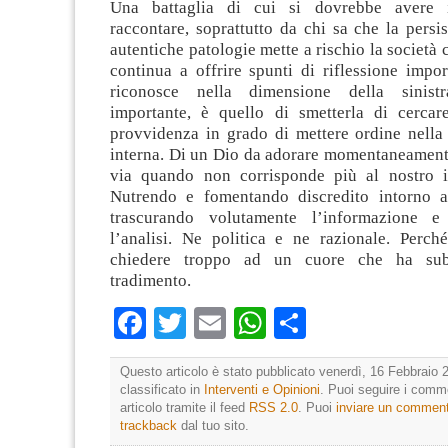
Una battaglia di cui si dovrebbe avere 
raccontare, soprattutto da chi sa che la persi
autentiche patologie mette a rischio la società 
continua a offrire spunti di riflessione impor
riconosce nella dimensione della sinist
importante, è quello di smetterla di cerca
provvidenza in grado di mettere ordine nella
interna. Di un Dio da adorare momentaneamente
via quando non corrisponde più al nostro i
Nutrendo e fomentando discredito intorno a
trascurando volutamente l’informazione 
l’analisi. Ne politica e ne razionale. Perc
chiedere troppo ad un cuore che ha subi
tradimento.
Facebook
Twitter
Email
WhatsApp
Condividi
Questo articolo è stato pubblicato venerdì, 16 Febbraio 
classificato in
Interventi e Opinioni
. Puoi seguire i comm
articolo tramite il feed
RSS 2.0
. Puoi
inviare un commen
trackback
dal tuo sito.