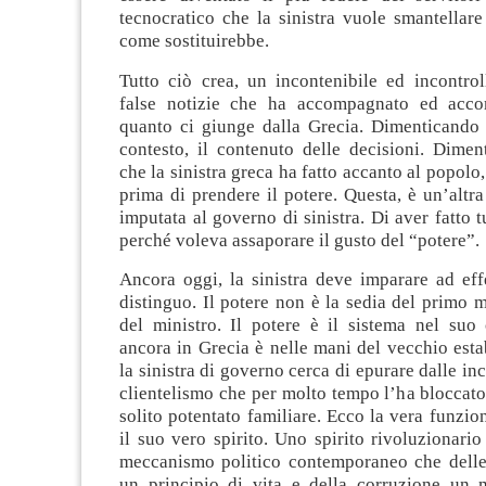
tecnocratico che la sinistra vuole smantellar
come sostituirebbe.
Tutto ciò crea, un incontenibile ed incontrol
false notizie che ha accompagnato ed acc
quanto ci giunge dalla Grecia. Dimenticando d
contesto, il contenuto delle decisioni. Dimen
che la sinistra greca ha fatto accanto al popolo
prima di prendere il potere. Questa, è un’altr
imputata al governo di sinistra. Di aver fatto t
perché voleva assaporare il gusto del “potere”.
Ancora oggi, la sinistra deve imparare ad eff
distinguo. Il potere non è la sedia del primo m
del ministro. Il potere è il sistema nel suo
ancora in Grecia è nelle mani del vecchio est
la sinistra di governo cerca di epurare dalle in
clientelismo che per molto tempo l’ha bloccato 
solito potentato familiare. Ecco la vera funzion
il suo vero spirito. Uno spirito rivoluzionario
meccanismo politico contemporaneo che delle 
un principio di vita e della corruzione un