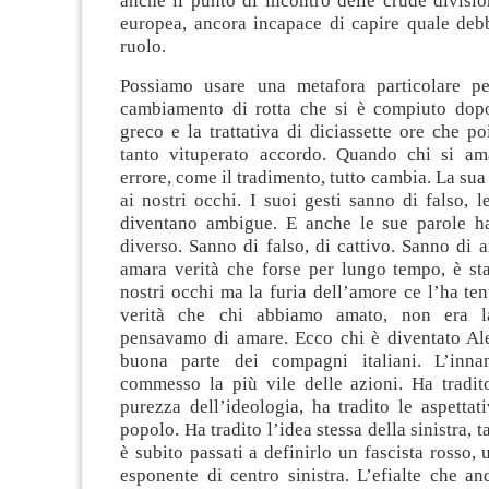
anche il punto di incontro delle crude division
europea, ancora incapace di capire quale debb
ruolo.
Possiamo usare una metafora particolare pe
cambiamento di rotta che si è compiuto dop
greco e la trattativa di diciassette ore che po
tanto vituperato accordo. Quando chi si a
errore, come il tradimento, tutto cambia. La su
ai nostri occhi. I suoi gesti sanno di falso, l
diventano ambigue. E anche le sue parole h
diverso. Sanno di falso, di cattivo. Sanno di 
amara verità che forse per lungo tempo, è sta
nostri occhi ma la furia dell’amore ce l’ha ten
verità che chi abbiamo amato, non era l
pensavamo di amare. Ecco chi è diventato Ale
buona parte dei compagni italiani. L’inn
commesso la più vile delle azioni. Ha tradito
purezza dell’ideologia, ha tradito le aspettat
popolo. Ha tradito l’idea stessa della sinistra, t
è subito passati a definirlo un fascista rosso,
esponente di centro sinistra. L’efialte che a