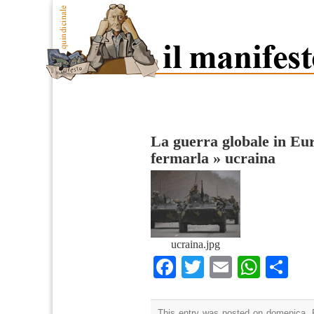
La guerra globale in Eu
fermarla
»
ucraina
ucraina.jpg
Facebook
Twitter
Email
What
Co
This entry was posted on domenica, F