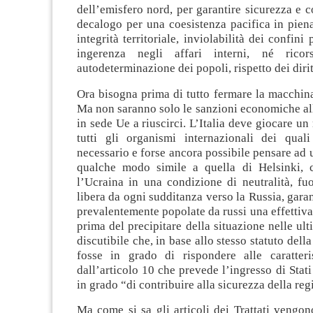
dell’emisfero nord, per garantire sicurezza e 
decalogo per una coesistenza pacifica in pien
integrità territoriale, inviolabilità dei confini 
ingerenza negli affari interni, né ricor
autodeterminazione dei popoli, rispetto dei diri
Ora bisogna prima di tutto fermare la macchina 
Ma non saranno solo le sanzioni economiche al
in sede Ue a riuscirci. L’Italia deve giocare un
tutti gli organismi internazionali dei qua
necessario e forse ancora possibile pensare ad 
qualche modo simile a quella di Helsinki, 
l’Ucraina in una condizione di neutralità, fu
libera da ogni sudditanza verso la Russia, gara
prevalentemente popolate da russi una effettiv
prima del precipitare della situazione nelle ult
discutibile che, in base allo stesso statuto dell
fosse in grado di rispondere alle caratteris
dall’articolo 10 che prevede l’ingresso di Stati
in grado “di contribuire alla sicurezza della reg
Ma come si sa gli articoli dei Trattati vengono