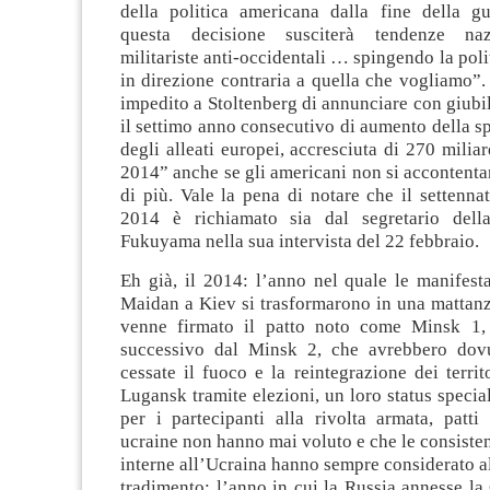
della politica americana dalla fine della 
questa decisione susciterà tendenze naz
militariste anti-occidentali … spingendo la poli
in direzione contraria a quella che vogliamo”
impedito a Stoltenberg di annunciare con giubi
il settimo anno consecutivo di aumento della sp
degli alleati europei, accresciuta di 270 miliar
2014” anche se gli americani non si accontent
di più. Vale la pena di notare che il settenna
2014 è richiamato sia dal segretario del
Fukuyama nella sua intervista del 22 febbraio.
Eh già, il 2014: l’anno nel quale le manifest
Maidan a Kiev si trasformarono in una mattanz
venne firmato il patto noto come Minsk 1, 
successivo dal Minsk 2, che avrebbero dovu
cessate il fuoco e la reintegrazione dei terri
Lugansk tramite elezioni, un loro status specia
per i partecipanti alla rivolta armata, patti
ucraine non hanno mai voluto e che le consistent
interne all’Ucraina hanno sempre considerato al
tradimento; l’anno in cui la Russia annesse l