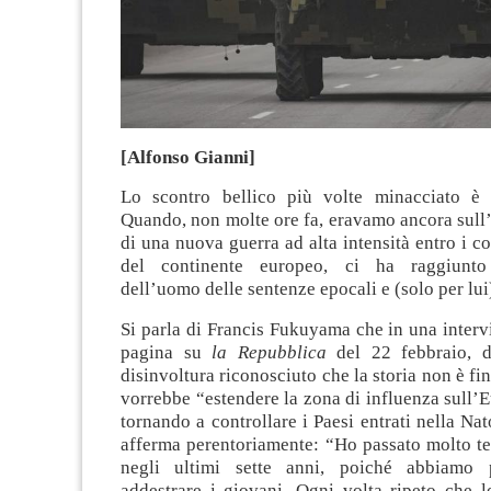
[Alfonso Gianni]
Lo scontro bellico più volte minacciato è 
Quando, non molte ore fa, eravamo ancora sull’
di una nuova guerra ad alta intensità entro i co
del continente europeo, ci ha raggiunto 
dell’uomo delle sentenze epocali e (solo per lui)
Si parla di Francis Fukuyama che in una intervi
pagina su
la Repubblica
del 22 febbraio, 
disinvoltura riconosciuto che la storia non è fi
vorrebbe “estendere la zona di influenza sull’E
tornando a controllare i Paesi entrati nella Na
afferma perentoriamente: “Ho passato molto t
negli ultimi sette anni, poiché abbiamo
addestrare i giovani. Ogni volta ripeto che l