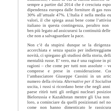
sempre a partire dal 2014 che è cresciuta esp
dipendenza europea dalle forniture di gas rus
30% all’attuale 47%. L’Italia è nella media e
valori, il che spiega assai bene come l’attiv
italiano in questa contingenza, peraltro non 
ben più legato ad assicurarsi la continuità delle
che non a salvaguardare la pace.
Non c’è da stupirsi dunque se la dirigenza
accerchiata e senza spazio per indietreggiam
novità, ci spiegano gli studiosi della storia, dell
mentalità russe. E’ vero, ma è una ragione in pi
ragioni – che come per tutti non assolute – v
comprese e prese in considerazione. Co
l’ambasciatore Giuseppe Cassini in un artic
numero della rivista
Alternative per il Sociali
uscita, i russi si ricordano bene che negli anni
paese ritirò tutti gli ordigni nucleari posizio
Bielorussia e Kazakhstan mentre gli Usa non h
loro, a cominciare da quelli posizionati nel nos
come non hanno dimenticato le rassicuraz