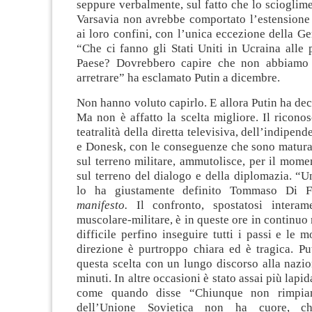
seppure verbalmente, sul fatto che lo scioglime
Varsavia non avrebbe comportato l’estensione 
ai loro confini, con l’unica eccezione della Ge
“Che ci fanno gli Stati Uniti in Ucraina alle 
Paese? Dovrebbero capire che non abbiamo 
arretrare” ha esclamato Putin a dicembre.
Non hanno voluto capirlo. E allora Putin ha dec
Ma non è affatto la scelta migliore. Il ricono
teatralità della diretta televisiva, dell’indipe
e Donesk, con le conseguenze che sono maturat
sul terreno militare, ammutolisce, per il mome
sul terreno del dialogo e della diplomazia. “U
lo ha giustamente definito Tommaso Di 
manifesto.
Il confronto, spostatosi interam
muscolare-militare, è in queste ore in continu
difficile perfino inseguire tutti i passi e le 
direzione è purtroppo chiara ed è tragica. Pu
questa scelta con un lungo discorso alla nazi
minuti. In altre occasioni è stato assai più lapid
come quando disse “Chiunque non rimpian
dell’Unione Sovietica non ha cuore, ch