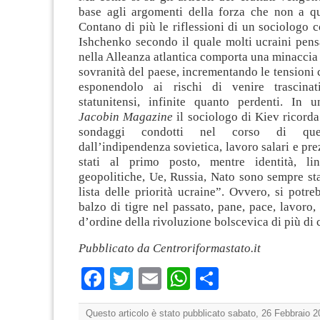
base agli argomenti della forza che non a que
Contano di più le riflessioni di un sociologo
Ishchenko secondo il quale molti ucraini pens
nella Alleanza atlantica comporta una minaccia
sovranità del paese, incrementando le tensioni 
esponendolo ai rischi di venire trascinat
statunitensi, infinite quanto perdenti. In u
Jacobin Magazine
il sociologo di Kiev ricord
sondaggi condotti nel corso di quest
dall’indipendenza sovietica, lavoro salari e pr
stati al primo posto, mentre identità, lin
geopolitiche, Ue, Russia, Nato sono sempre sta
lista delle priorità ucraine”. Ovvero, si potr
balzo di tigre nel passato, pane, pace, lavoro, 
d’ordine della rivoluzione bolscevica di più di 
Pubblicato da Centroriformastato.it
Facebook
Twitter
Email
WhatsApp
Condividi
Questo articolo è stato pubblicato sabato, 26 Febbraio 2