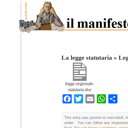
La legge statutaria
»
Leg
legge-regionale-
statutaria.doc
Facebook
Twitter
Email
What
Co
This entry was posted on mercoledì, Ap
under . You can follow any responses
feed. You can
leave a response
, or
tr