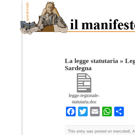
La legge statutaria
»
Leg
Sardegna
legge-regionale-
statutaria.doc
Facebook
Twitter
Email
What
Co
This entry was posted on mercoledì, Ap