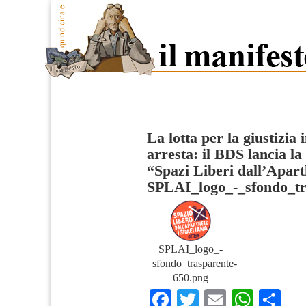
La lotta per la giustizia 
arresta: il BDS lancia 
“Spazi Liberi dall’Apart
SPLAI_logo_-_sfondo_tr
SPLAI_logo_-
_sfondo_trasparente-
650.png
Facebook
Twitter
Email
What
Co