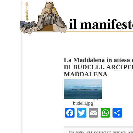
La Maddalena in attesa 
DI BUDELLI. ARCIPE
MADDALENA
budelli.jpg
Facebook
Twitter
Email
What
Co
This entry was posted on martedì, Apr