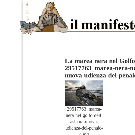
La marea nera nel Golfo
29517763_marea-nera-nel
nuova-udienza-del-penal
29517763_marea-
nera-nel-golfo-dell-
asinara-nuova-
udienza-del-penale-
4.jpg