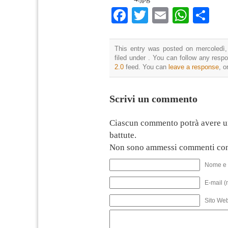
Facebook
Twitter
Email
What
Co
This entry was posted on mercoledì,
filed under . You can follow any resp
2.0
feed. You can
leave a response
, o
Scrivi un commento
Ciascun commento potrà avere u
battute.
Non sono ammessi commenti con
Nome e 
E-mail (
Sito We