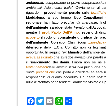
ambientali
, comportando la grave compromissione 
ambientali della nostra Isola”
. Ovviamente, al par
riguardo il
procedimento penale
sulle
bonifich
Maddalena
, a suo tempo
Ugo Cappellacci
e
regionale
han fatto
orecchie da mercante
. Ino
dell’ambiente
sarebbe stato
frenato
dall’
Avvocat
mentre il
prof. Paolo Dell’Anno
, esperto di diri
ricoperto
il ruolo di
consulente giuridico
del pre
dell’ambiente Corrado Clini
(oggi
plurindagat
difensore
della
E.On.
Conflitto non di legitti
opportunità. In seguito l’
ex
Ministro dell’ambient
aveva assicurato
che avrebbe avviato una parallel
il
risarcimento dei danni
. Finora non se ne s
tentennamenti
delle
amministrazioni pubbliche
com
santa
prescrizione
che porta a chiedersi se sarà m
responsabile di quanto accaduto.
Dal canto nostr
nulla d’intentato per difendere l’ambiente violato e il 
Facebook
Twitter
Email
WhatsApp
Condividi