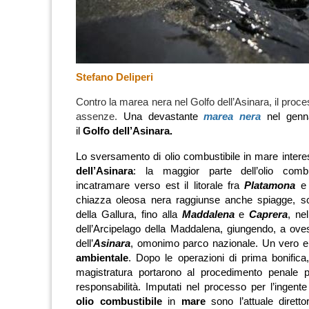
Stefano Deliperi
Contro la marea nera nel Golfo dell’Asinara, il proces
assenze.
Una devastante
marea nera
nel genn
il
Golfo dell’Asinara.
Lo sversamento di olio combustibile in mare intere
dell’Asinara
: la maggior parte dell’olio comb
incatramare verso est il litorale fra
Platamona
chiazza oleosa nera raggiunse anche spiagge, sco
della Gallura, fino alla
Maddalena
e
Caprera
, ne
dell’Arcipelago della Maddalena, giungendo, a ovest
dell’
Asinara
, omonimo parco nazionale. Un vero e
ambientale
.
Dopo le operazioni di prima bonifica, 
magistratura portarono al procedimento penale p
responsabilità.
Imputati nel processo per l’ingent
olio combustibile
in
mare
sono l’attuale dirett