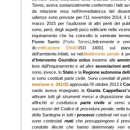
Torres, aveva sostanzialmente confermato i fatti av
da relazione resa nell’immediatezza del disas
udienze sono previste per l’11 novembre 2014, il 17
marzo 2015 per l’audizione di altri periti del pubb
sono, però, degli aspetti poco edificanti nella vice
inquinamento che ha coinvolto
la
centrale termo
Fiume Santo
(Porto Torres),
felicemente
e
se
di
certificazione EMAS
ISO 14001 sul piano
dell’ambiente.Infatti, se nel
dibattimento penale
è pr
d’Intervento Giuridico onlus
insieme alle
ammini
lese dall’inquinamento e ad altre
associazioni amb
sono, invece, lo
Stato
e la
Regione autonoma dell
si sono costituiti parte civile. Sono
convitati di piet
mozione n. 281/32
approvata l’8 ottobre 2013 il
Con
sardo aveva impegnato la
Giunta Cappellacci
“
attivare tutti gli strumenti messi a disposizione da
affinché si costituisca
parte civile
ai sensi de
successivi del Codice di procedura penale, nella tut
della Sardegna in tutti i
processi
celebrati nel suo t
sono contestati
reati
che presuppongono il presu
condotte illecite che hanno determinato veri 