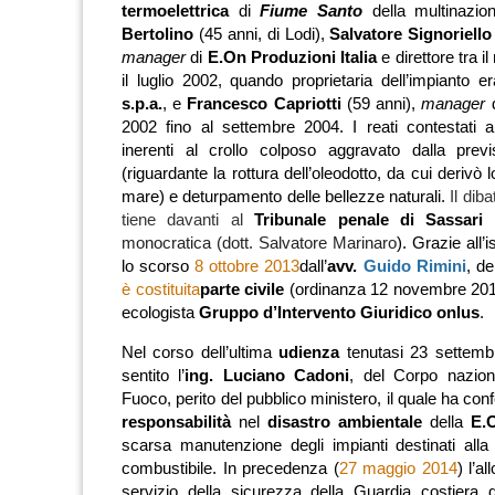
termoelettrica
di
Fiume Santo
della multinazio
Bertolino
(45 anni, di Lodi),
Salvatore Signoriello
manager
di
E.On Produzioni Italia
e direttore tra i
il luglio 2002, quando proprietaria dell’impianto er
s.p.a.
, e
Francesco Capriotti
(59 anni),
manager
2002 fino al settembre 2004. I reati contestati a 
inerenti al crollo colposo aggravato dalla previ
(riguardante la rottura dell’oleodotto, da cui derivò
mare) e deturpamento delle bellezze naturali.
Il dib
tiene davanti al
Tribunale penale di Sassari
i
monocratica (dott. Salvatore Marinaro
). Grazie all’
lo scorso
8 ottobre 2013
dall’
avv.
Guido Rimini
, de
è costituita
parte civile
(ordinanza 12 novembre 2013
ecologista
Gruppo d’Intervento Giuridico onlus
.
Nel corso dell’ultima
udienza
tenutasi
23 settemb
sentito l’
ing.
Luciano Cadoni
, del Corpo naziona
Fuoco, perito del pubblico ministero, il quale ha con
responsabilità
nel
disastro ambientale
della
E.
scarsa manutenzione degli impianti destinati alla g
combustibile. In precedenza (
27 maggio 2014
)
l’al
servizio della sicurezza della Guardia costiera 