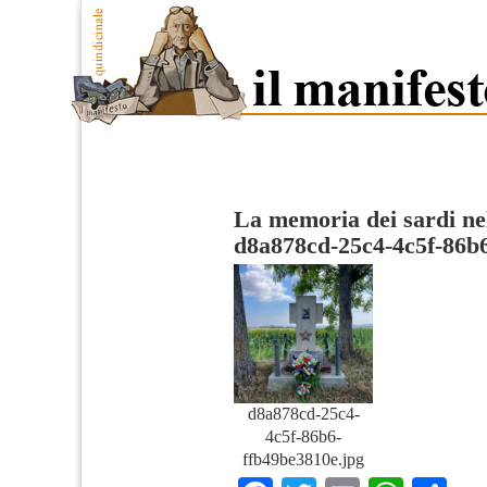
La memoria dei sardi nel
d8a878cd-25c4-4c5f-86b
d8a878cd-25c4-
4c5f-86b6-
ffb49be3810e.jpg