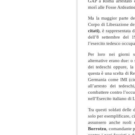
GAP a Roma arrestato d
morì alle Fosse Ardeatine
Ma la maggior parte dei
Corpo di Liberazione del 
citati)
, è rappresentata d
dell’8 settembre del 
l’esercito tedesco occupa
Per loro nei giorni su
alternative erano due: o 
dei tedeschi oppure, la
questa è una scelta di R
Germania come IMI (circ
all’arresto dei tedesc
combattere contro l’occu
nell’Esercito italiano di
Tra questi soldati delle d
solo per esemplificare, ci
assunsero anche ruoli 
Borrotzu
, comandante pa
contro i nazi-fascisti e d