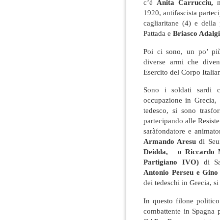
c’è
Anita
Carrucciu,
1920, antifascista partecip
cagliaritane (4) e della
Pattada e
Briasco Adalg
Poi ci sono, un po’ più
diverse armi che divent
Esercito del Corpo Itali
Sono i soldati sardi 
occupazione in Grecia, 
tedesco, si sono trasfo
partecipando alle Resist
saràfondatore e animato
Armando Aresu
di Seui
Deidda, o Riccardo
Partigiano IVO)
di S
Antonio Perseu e Gin
dei tedeschi in Grecia, s
In questo filone politic
combattente in Spagna pe