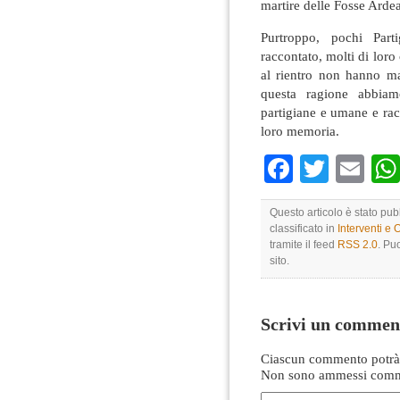
martire delle Fosse Ardea
Purtroppo, pochi Parti
raccontato, molti di lor
al rientro non hanno ma
questa ragione abbiam
partigiane e umane e rac
loro memoria.
Faceboo
Twitte
Em
Questo articolo è stato pub
classificato in
Interventi e 
tramite il feed
RSS 2.0
. Pu
sito.
Scrivi un commen
Ciascun commento potrà 
Non sono ammessi comme