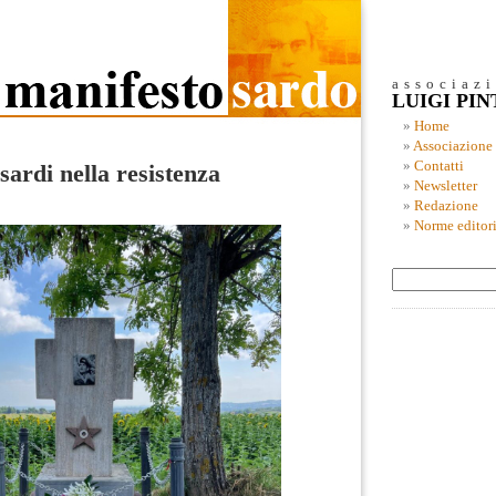
associaz
LUIGI PI
Home
Associazione
Contatti
ardi nella resistenza
Newsletter
Redazione
Norme editori