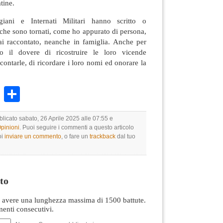
tine.
giani e Internati Militari hanno scritto o
o che sono tornati, come ho appurato di persona,
i raccontato, neanche in famiglia. Anche per
o il dovere di ricostruire le loro vicende
contarle, di ricordare i loro nomi ed onorare la
k
r
ail
WhatsApp
Condividi
blicato sabato, 26 Aprile 2025 alle 07:55 e
Opinioni
. Puoi seguire i commenti a questo articolo
oi
inviare un commento
, o fare un
trackback
dal tuo
to
avere una lunghezza massima di 1500 battute.
nti consecutivi.