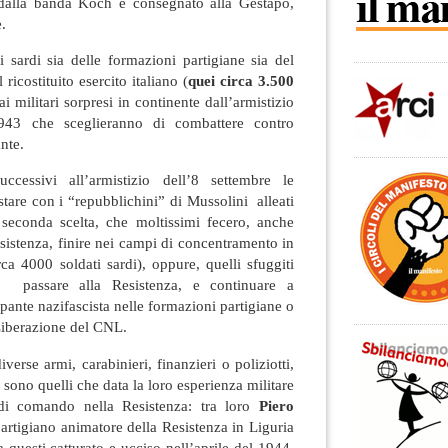
alla banda Koch e consegnato alla Gestapo,
.
 sardi sia delle formazioni partigiane sia del
ricostituito esercito italiano (
quei circa 3.500
ai militari sorpresi in continente dall’armistizio
1943 che sceglieranno di combattere contro
nte.
ccessivi all’armistizio dell’8 settembre le
stare con i “repubblichini” di Mussolini alleati
 seconda scelta, che moltissimi fecero, anche
esistenza, finire nei campi di concentramento in
a 4000 soldati sardi), oppure, quelli sfuggiti
hi, passare alla Resistenza, e continuare a
pante nazifascista nelle formazioni partigiane o
 Liberazione del CNL.
iverse armi, carabinieri, finanzieri o poliziotti,
 sono quelli che data la loro esperienza militare
di comando nella Resistenza: tra loro
Piero
rtigiano animatore della Resistenza in Liguria
a questi catturato e ucciso nell’aprile del 1944,