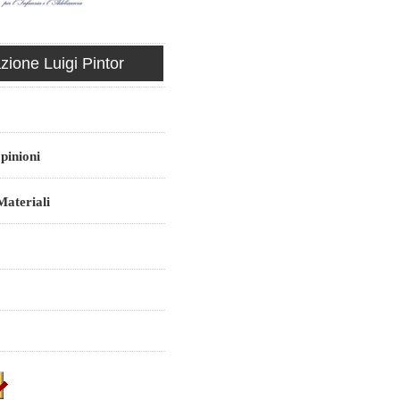
ione Luigi Pintor
pinioni
ateriali