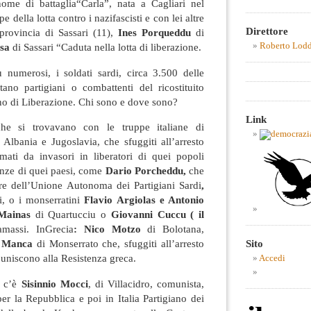
nome di battaglia“Carla”, nata a Cagliari nel
e della lotta contro i nazifascisti e con lei altre
Direttore
 provincia di Sassari (11),
Ines Porqueddu
di
Roberto Lod
isa
di Sassari “Caduta nella lotta di liberazione.
 numerosi, i soldati sardi, circa 3.500 delle
ano partigiani o combattenti del ricostituito
ano di Liberazione. Chi sono e dove sono?
Link
che si trovavano con le truppe italiane di
Albania e Jugoslavia, che sfuggiti all’arresto
rmati da invasori in liberatori di quei popoli
enze di quei paesi, come
Dario Porcheddu,
che
re dell’Unione Autonoma dei Partigiani Sardi
,
, o i monserratini
Flavio Argiolas e Antonio
 Mainas
di Quartucciu o
Giovanni Cuccu ( il
amassi. InGrecia
: Nico Motzo
di Bolotana,
Sito
o Manca
di Monserrato che, sfuggiti all’arresto
i uniscono alla Resistenza greca.
Accedi
o c’è
Sisinnio Mocci
, di Villacidro, comunista,
r la Repubblica e poi in Italia Partigiano dei