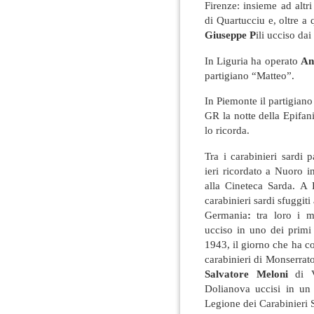
Firenze: insieme ad altr
di Quartucciu e, oltre a
Giuseppe P
ili ucciso dai
In Liguria ha operato
An
partigiano “Matteo”.
In Piemonte il partigian
GR la notte della Epifan
lo ricorda.
Tra i carabinieri sardi 
ieri ricordato a Nuoro
alla Cineteca Sarda. A
carabinieri sardi sfuggiti
Germania
:
tra loro i m
ucciso in uno dei primi 
1943, il giorno che ha co
carabinieri di Monserrat
Salvatore Meloni
di V
Dolianova uccisi in un 
Legione dei Carabinieri