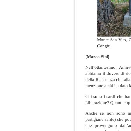
Monte San Vito, C
Congiu
[Marco Sini]
Nell’ottantesimo Anniv
abbiamo il dovere di ri
della Resistenza che all
menzione a chi ha dato la
Chi sono i sardi che han
Liberazione? Quanti e qua
Anche se non sono mol
partigiane sarde) che po
che provengono dall’an