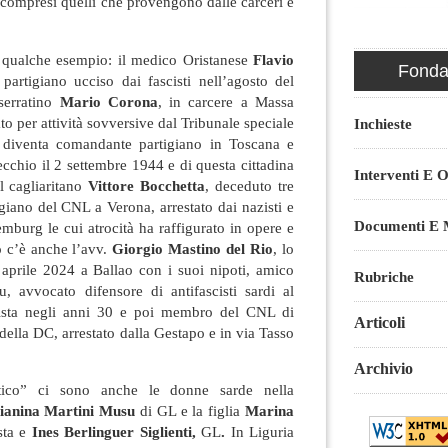
 compresi quelli che provengono dalle carceri e
o qualche esempio: il medico Oristanese
Flavio
Fondaz
partigiano ucciso dai fascisti nell’agosto del
serratino
Mario Corona
, in carcere a Massa
o per attività sovversive dal Tribunale speciale
Inchieste
 diventa comandante partigiano in Toscana e
cecchio il 2 settembre 1944 e di questa cittadina
Interventi E O
l cagliaritano
Vittore Bocchetta
, deceduto tre
igiano del CNL a Verona, arrestato dai nazisti e
Documenti E M
emburg le cui atrocità ha raffigurato in opere e
co c’è anche l’avv.
Giorgio Mastino del Rio
, lo
 aprile 2024 a Ballao con i suoi nipoti, amico
Rubriche
u, avvocato difensore di antifascisti sardi al
cista negli anni 30 e poi membro del CNL di
Articoli
ella DC, arrestato dalla Gestapo e in via Tasso
Archivio
itico” ci sono anche le donne sarde nella
ianina Martini Musu
di GL e la figlia
Marina
sta e
Ines Berlinguer Siglienti,
GL
.
In Liguria