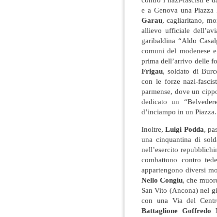
e a Genova una Piazza l
Garau
, cagliaritano, m
allievo ufficiale dell’
garibaldina “Aldo Casal
comuni del modenese e f
prima dell’arrivo delle f
Frigau
, soldato di Bur
con le forze nazi-fasci
parmense, dove un cippo 
dedicato un “Belveder
d’inciampo in un Piazza.
Inoltre,
Luigi Podda
, pa
una cinquantina di sold
nell’esercito repubblichi
combattono contro tedes
appartengono diversi mons
Nello Congiu
, che muore
San Vito (Ancona) nel gi
con una Via del Centr
Battaglione Goffredo