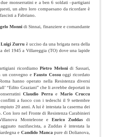
i due monserratini e a ben 6 soldati –partigiani
 questi, un altro loro compaesano da ricordare è
 fascisti a Fabriano.
gelo Monni
di Sinnai, finanziere e comandante
o
Luigi Zurru
è ucciso da una brigata nera della
ia del 1945 a Villareggia (TO) dove una lapide
partigiani ricordiamo
Pietro Meloni
di Sassari,
 in un convegno e
Fausto Cossu
oggi ricordato
 Roma hanno operato nella Resistenza diversi
 all’ “Edito Graziani” che li avrebbe deportati in
onserratini
Claudio Perra
e
Mario Cruccu
conflitti a fuoco con i tedeschi il 9 settembre
mpiuto 20 anni. A lui è intestata la caserma dei
o. Con loro nel Fronte di Resistenza Carabinieri
illanova Monteleone e
Enrico Zuddas
di
agguato nazifascista, a Zuddas è intestata la
 Sardegna e
Candido Manca
pure di Dolianova,