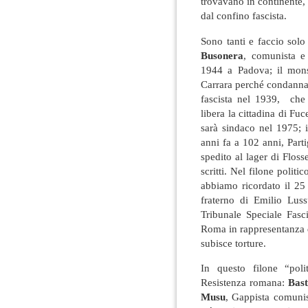
trovavano in continente,
dal confino fascista.
Sono tanti e faccio sol
Busonera
, comunista e 
1944 a Padova; il mon
Carrara perché condannat
fascista nel 1939, che
libera la cittadina di Fu
sarà sindaco nel 1975; i
anni fa a 102 anni, Part
spedito al lager di Floss
scritti. Nel filone politi
abbiamo ricordato il 25
fraterno di Emilio Luss
Tribunale Speciale Fas
Roma in rappresentanza d
subisce torture.
In questo filone “pol
Resistenza romana:
Bast
Musu
, Gappista comuni