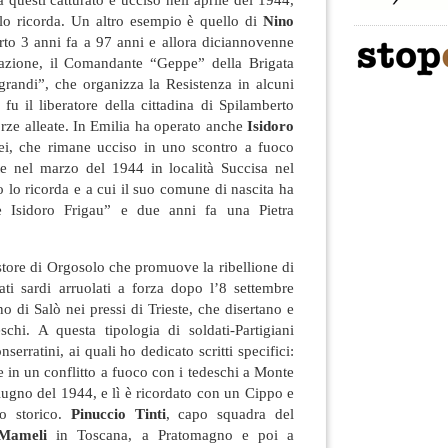
o ricorda. Un altro esempio è quello di
Nino
orto 3 anni fa a 97 anni e allora diciannovenne
aviazione, il Comandante “Geppe” della Brigata
grandi”, che organizza la Resistenza in alcuni
u il liberatore della cittadina di Spilamberto
orze alleate. In Emilia ha operato anche
Isidoro
cei, che rimane ucciso in uno scontro a fuoco
ste nel marzo del 1944 in località Succisa nel
lo ricorda e a cui il suo comune di nascita ha
e Isidoro Frigau” e due anni fa una Pietra
store di Orgosolo che promuove la ribellione di
ati sardi arruolati a forza dopo l’8 settembre
no di Salò nei pressi di Trieste, che disertano e
chi. A questa tipologia di soldati-Partigiani
erratini, ai quali ho dedicato scritti specifici:
 in un conflitto a fuoco con i tedeschi a Monte
ugno del 1944, e lì è ricordato con un Cippo e
o storico.
Pinuccio Tinti
, capo squadra del
 Mameli
in Toscana, a Pratomagno e poi a