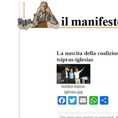
La nascita della coalizio
tsipras-iglesias
landini-tsipras-
iglesias.jpg
Facebook
Twitter
Email
What
Co
This entry was posted on mercoledì, Ap