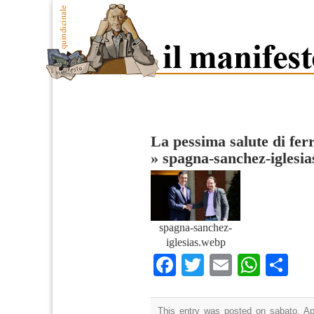
La pessima salute di fer
»
spagna-sanchez-iglesia
spagna-sanchez-
iglesias.webp
Facebook
Twitter
Email
What
Co
This entry was posted on sabato, Apr