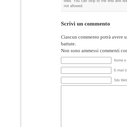
feed. You can skip to the end and lea
not allowed.
Scrivi un commento
Ciascun commento potrà avere u
battute.
Non sono ammessi commenti con
Nome e 
E-mail (
Sito We