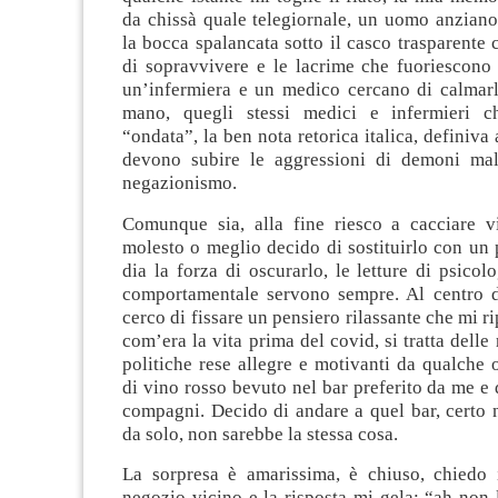
da chissà quale telegiornale, un uomo anziano
la bocca spalancata sotto il casco trasparente 
di sopravvivere e le lacrime che fuoriescono
un’infermiera e un medico cercano di calmarl
mano, quegli stessi medici e infermieri c
“ondata”, la ben nota retorica italica, definiva
devono subire le aggressioni di demoni mal
negazionismo.
Comunque sia, alla fine riesco a cacciare v
molesto o meglio decido di sostituirlo con un
dia la forza di oscurarlo, le letture di psicol
comportamentale servono sempre. Al centro 
cerco di fissare un pensiero rilassante che mi r
com’era la vita prima del covid, si tratta delle
politiche rese allegre e motivanti da qualche 
di vino rosso bevuto nel bar preferito da me e 
compagni. Decido di andare a quel bar, certo 
da solo, non sarebbe la stessa cosa.
La sorpresa è amarissima, è chiuso, chiedo 
negozio vicino e la risposta mi gela: “ah non l