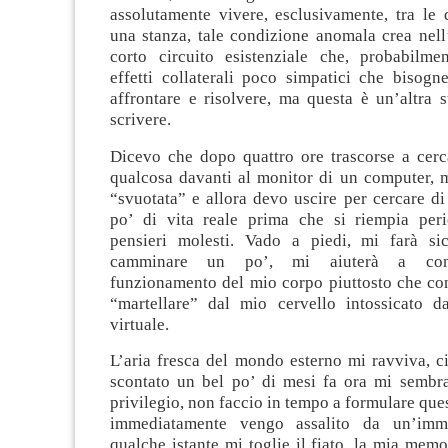
assolutamente vivere, esclusivamente, tra le 
una stanza, tale condizione anomala crea nell
corto circuito esistenziale che, probabilme
effetti collaterali poco simpatici che bisogn
affrontare e risolvere, ma questa è un’altra 
scrivere.
Dicevo che dopo quattro ore trascorse a cerc
qualcosa davanti al monitor di un computer, m
“svuotata” e allora devo uscire per cercare di
po’ di vita reale prima che si riempia per
pensieri molesti. Vado a piedi, mi farà si
camminare un po’, mi aiuterà a conc
funzionamento del mio corpo piuttosto che con
“martellare” dal mio cervello intossicato d
virtuale.
L’aria fresca del mondo esterno mi ravviva, c
scontato un bel po’ di mesi fa ora mi sembr
privilegio, non faccio in tempo a formulare que
immediatamente vengo assalito da un’imm
qualche istante mi toglie il fiato, la mia memo