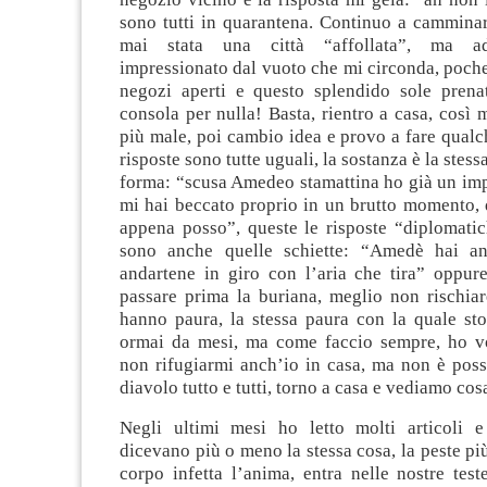
sono tutti in quarantena. Continuo a cammina
mai stata una città “affollata”, ma a
impressionato dal vuoto che mi circonda, poch
negozi aperti e questo splendido sole prena
consola per nulla! Basta, rientro a casa, così 
più male, poi cambio idea e provo a fare qualch
risposte sono tutte uguali, la sostanza è la stess
forma: “scusa Amedeo stamattina ho già un im
mi hai beccato proprio in un brutto momento, 
appena posso”, queste le risposte “diplomatic
sono anche quelle schiette: “Amedè hai an
andartene in giro con l’aria che tira” oppur
passare prima la buriana, meglio non rischiar
hanno paura, la stessa paura con la quale st
ormai da mesi, ma come faccio sempre, ho v
non rifugiarmi anch’io in casa, ma non è possi
diavolo tutto e tutti, torno a casa e vediamo c
Negli ultimi mesi ho letto molti articoli e
dicevano più o meno la stessa cosa, la peste più
corpo infetta l’anima, entra nelle nostre tes