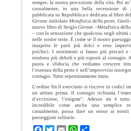
sempre, la nostra percezione della vita. Poi m
casualmente, in una bella recensione di 
pubblicata su Repubblica e dedicata al libro del
Givone intitolato
Metafisica della peste.
Gnoli 
nuovo libro di Sergio Givone –Metafisica della
– con la sensazione che qualcosa, negli ultimi 
nelle nostre teste. È come se il nostro paesagg
inasprito le parti più dolci e reso impervi
psichici. I sentimenti si fanno più precari e 
rendono più deboli e più esposti al contagio. A
paura e sfiducia che vediamo crescere into
l’essenza della peste è nell’improvviso insorger
contagio. Tutto repentinamente muta.
L’ordine fin lì esercitato si riscrive in codici i
un attimo prima. Il contagio richiama l’emer
d’eccezione, l’enigma”. Adesso mi è tutto
incredibile come anche una semplice rec
casualmente, possa dare un senso ai nostri 
passeggiate solitarie.
Facebook
Twitter
Email
WhatsApp
Condividi