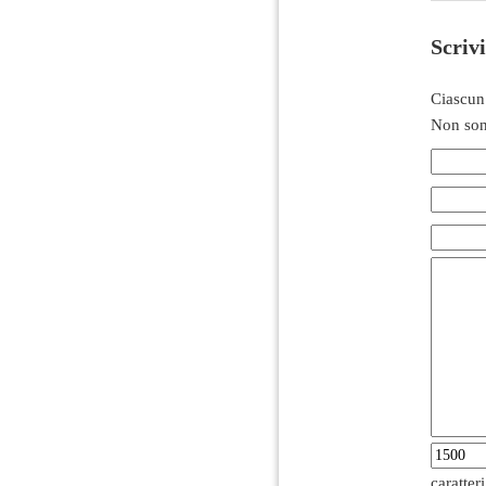
Scriv
Ciascun
Non son
caratter