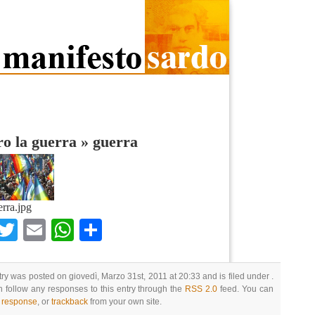
o la guerra
»
guerra
erra.jpg
Facebook
Twitter
Email
WhatsApp
Condividi
try was posted on giovedì, Marzo 31st, 2011 at 20:33 and is filed under .
 follow any responses to this entry through the
RSS 2.0
feed. You can
a response
, or
trackback
from your own site.