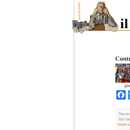
Contr
gu
This en
You can
leave 