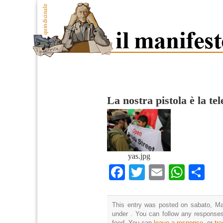
La nostra pistola è la t
yas.jpg
Facebook
Twitter
Email
What
Co
This entry was posted on sabato, Mar
under . You can follow any responses
feed. You can
leave a response
, or
tr