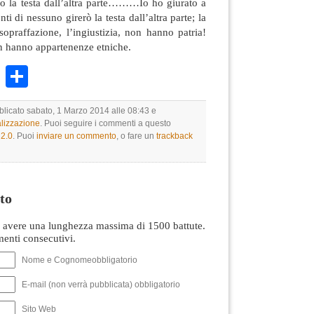
no la testa dall’altra parte………Io ho giurato a
i di nessuno girerò la testa dall’altra parte; la
 sopraffazione, l’ingiustizia, non hanno patria!
 hanno appartenenze etniche.
k
r
ail
WhatsApp
Condividi
bblicato sabato, 1 Marzo 2014 alle 08:43 e
lizzazione
. Puoi seguire i commenti a questo
2.0
. Puoi
inviare un commento
, o fare un
trackback
to
avere una lunghezza massima di 1500 battute.
nti consecutivi.
Nome e Cognomeobbligatorio
E-mail (non verrà pubblicata) obbligatorio
Sito Web