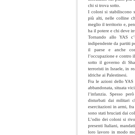
chi si trova sotto.
I coloni si stabiliscono 
più alti, nelle colline 
meglio il territorio e, p
ha il potere e chi deve i
Tornando allo YAS c’è
indipendente da partiti po
il paese e anche con
l’occupazione e contro il
sotto il governo di Sha
terroristi in Israele, in r
idriche ai Palestinesi.
Fra le azioni dello YAS 
abbandonata, situata vic
l’infanzia. Spesso per
disturbati dai militari
esercitazioni in armi, fra
sono stati bruciati dai co
L’odio dei coloni si riv
presenti Italiani, mandat
loro lavoro in modo mo