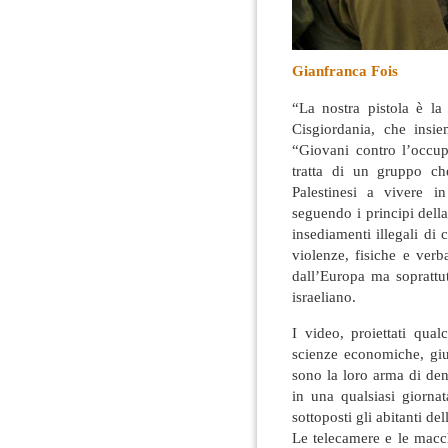
Gianfranca Fois
“La nostra pistola è l
Cisgiordania, che insie
“Giovani contro l’occup
tratta di un gruppo che
Palestinesi a vivere i
seguendo i principi dell
insediamenti illegali di c
violenze, fisiche e verb
dall’Europa ma soprattutt
israeliano.
I video, proiettati qua
scienze economiche, giur
sono la loro arma di de
in una qualsiasi giorna
sottoposti gli abitanti dell
Le telecamere e le macc