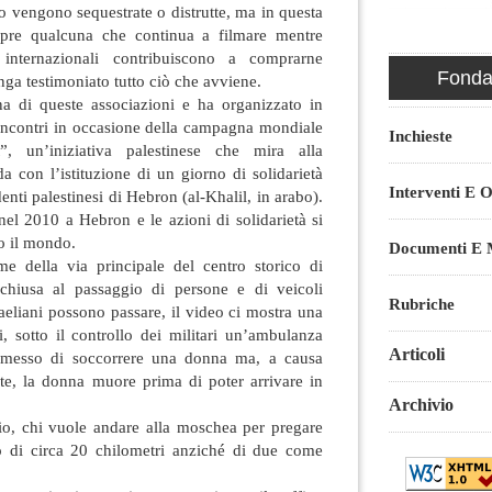
so vengono sequestrate o distrutte, ma in questa
pre qualcuna che continua a filmare mentre
 internazionali contribuiscono a comprarne
Fondaz
a testimoniato tutto ciò che avviene.
a di queste associazioni e ha organizzato in
li incontri in occasione della campagna mondiale
Inchieste
, un’iniziativa palestinese che mira alla
da con l’istituzione di un giorno di solidarietà
Interventi E O
enti palestinesi di Hebron (al-Khalil, in arabo).
el 2010 a Hebron e le azioni di solidarietà si
to il mondo.
Documenti E M
e della via principale del centro storico di
chiusa al passaggio di persone e di veicoli
Rubriche
raeliani possono passare, il video ci mostra una
i, sotto il controllo dei militari un’ambulanza
Articoli
permesso di soccorrere una donna ma, a causa
ste, la donna muore prima di poter arrivare in
Archivio
o, chi vuole andare alla moschea per pregare
o di circa 20 chilometri anziché di due come