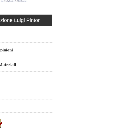
ione Luigi Pintor
pinioni
ateriali