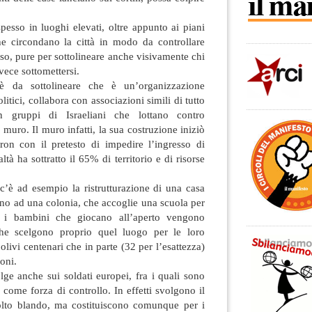
spesso in luoghi elevati, oltre appunto ai piani
che circondano la città in modo da controllare
enso, pure per sottolineare anche visivamente chi
nvece sottomettersi.
 da sottolineare che è un’organizzazione
litici, collabora con associazioni simili di tutto
 gruppi di Israeliani che lottano contro
 muro. Il muro infatti, la sua costruzione iniziò
ron con il pretesto di impedire l’ingresso di
ealtà ha sottratto il 65% di territorio e di risorse
c’è ad esempio la ristrutturazione di una casa
ino ad una colonia, che accoglie una scuola per
ò i bambini che giocano all’aperto vengono
 che scelgono proprio quel luogo per le loro
 olivi centenari che in parte (32 per l’esattezza)
loni.
olge anche sui soldati europei, fra i quali sono
i come forza di controllo. In effetti svolgono il
lto blando, ma costituiscono comunque per i