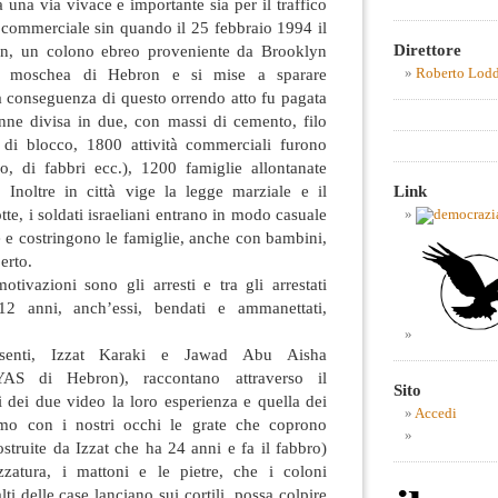
 una via vivace e importante sia per il traffico
 commerciale sin quando il 25 febbraio 1994 il
Direttore
n, un colono ebreo proveniente da Brooklyn
a moschea di Hebron e si mise a sparare
Roberto Lod
 conseguenza di questo orrendo atto fu pagata
venne divisa in due, con massi di cemento, filo
 di blocco, 1800 attività commerciali furono
ro, di fabbri ecc.), 1200 famiglie allontanate
Link
ti. Inoltre in città vige la legge marziale e il
tte, i soldati israeliani entrano in modo casuale
le e costringono le famiglie, anche con bambini,
perto.
otivazioni sono gli arresti e tra gli arrestati
2 anni, anch’essi, bendati e ammanettati,
esenti, Izzat Karaki e Jawad Abu Aisha
 YAS di Hebron), raccontano attraverso il
Sito
dei due video la loro esperienza e quella dei
Accedi
iamo con i nostri occhi le grate che coprono
struite da Izzat che ha 24 anni e fa il fabbro)
zzatura, i mattoni e le pietre, che i coloni
alti delle case lanciano sui cortili, possa colpire