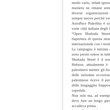
modo vario, infatti spes
maniera ne rimane sem
diverse organizzazioni
sempre nuove perché veng
AssoPace Palestina è un
varie città italiane deg
“Open Shuhada Street”
riapertura di questa stra
internazionale con i resid
La campagna è iniziata n
sono presto estese in tut
Shuhada Street è il nom
Hebron, attualmente è 
palestinesi mentre gli Is
delle rarissime eccezion
palestinese riceve il 
delle lungaggini frappo
ospedale.
Non solo ma, ad esempi
deve fare un lungo gir
accadeva prima.