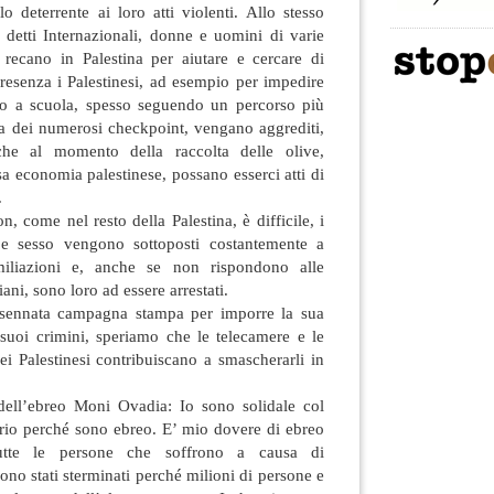
o deterrente ai loro atti violenti. Allo stesso
 detti Internazionali, donne e uomini di varie
recano in Palestina per aiutare e cercare di
resenza i Palestinesi, ad esempio per impedire
o a scuola, spesso seguendo un percorso più
a dei numerosi checkpoint, vengano aggrediti,
he al momento della raccolta delle olive,
sa economia palestinese, possano esserci atti di
.
, come nel resto della Palestina, è difficile, i
à e sesso vengono sottoposti costantemente a
miliazioni e, anche se non rispondono alle
ani, sono loro ad essere arrestati.
rsennata campagna stampa per imporre la sua
 suoi crimini, speriamo che le telecamere e le
i Palestinesi contribuiscano a smascherarli in
dell’ebreo Moni Ovadia: Io sono solidale col
prio perché sono ebreo. E’ mio dovere di ebreo
tutte le persone che soffrono a causa di
ono stati sterminati perché milioni di persone e