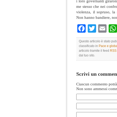
i loro governanti giraro
me stesso che nei confront
violenza, il sopruso, la
Non hanno bandiere, non
Faceboo
Twitte
Em
Questo articolo è stato pu
classificato in
Pace e globa
articolo tramite il feed
RSS 
dal tuo sito.
Scrivi un commen
Ciascun commento potrà 
Non sono ammessi comme