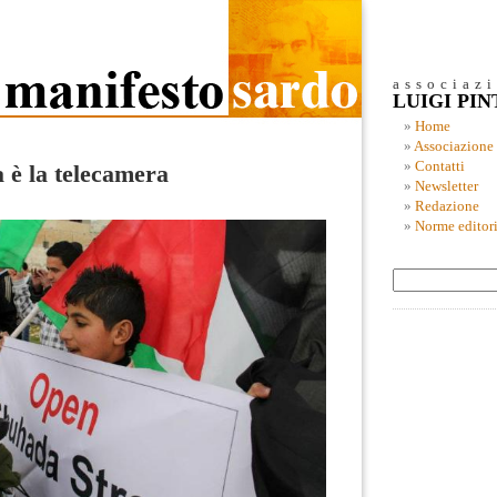
associaz
LUIGI PI
Home
Associazione
Contatti
a è la telecamera
Newsletter
Redazione
Norme editori