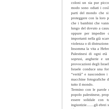
coloni un sia pur piccol
modo sono odiati i così
parti del mondo che si 
proteggere con la loro p
che i bambini che vann
lungo del dovuto a caus
oppure per impedire c
importanti nella già scar
violenza o di distruzione
Insomma la vita a Hebron
Palestinesi di ogni et
soprusi, angherie e u
provocazioni degli Israeli
Israele conduce una fo
“verità” e nascondere i
macchine fotografiche de
tutto il mondo.
Termino con le parole 
popolo palestinese, pro
essere solidale con 
ingiustizie……gli ebrei s