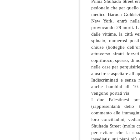
Prima Shuhada Street era
pedonale che per quello
medico Baruch Goldstei
New York, entrò nell
provocando 29 morti. La
dalle vittime, la città 
spinato, numerosi posti
chiuse (botteghe dell’o
attraverso sfratti forza
coprifuoco, spesso, di no
nelle case per perquisir
a uscire e aspettare all’a
Indiscriminati e senza m
anche bambini di 10-1
vengono portati via.
I due Palestinesi pr
(rappresentanti dello
commento alle immagini 
loro concittadini, ved
Shuhada Street (molte co
per evitare che la spa
insediatisi sui piani più 