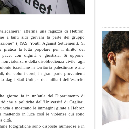
a telecamera” afferma una ragazza di Hebron,
me a tanti altri giovani fa parte del gruppo
azione” ( YAS, Youth Against Settlement). Si
 pratica la lotta popolare per il diritto dei
n pace, con dignità e giustizia
. Si oppone,
a nonviolenza e della disobbedienza civile, agli
olonie israeliane in territorio palestinese e alle
ali, dei coloni ebrei, in gran parte provenienti
o dagli Stati Uniti, e dei militari dell’esercito
lche giorno fa in un’aula del Dipartimento di
idiche e politiche dell’Università di Cagliari,
nuncia e mostrano le immagini girate a Hebron
ta mettendo in luce così le violenze cui sono
a città.
hine fotografiche sono disposte numerose e in