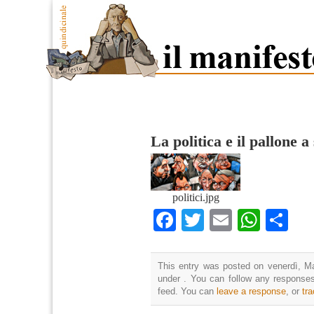
La politica e il pallone a
politici.jpg
Facebook
Twitter
Email
What
Co
This entry was posted on venerdì, Ma
under . You can follow any responses
feed. You can
leave a response
, or
tr