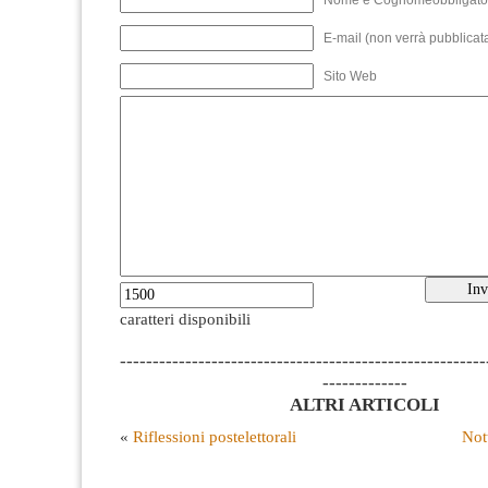
Nome e Cognomeobbligato
E-mail (non verrà pubblicata
Sito Web
caratteri disponibili
--------------------------------------------------------
-------------
ALTRI ARTICOLI
«
Riflessioni postelettorali
Not