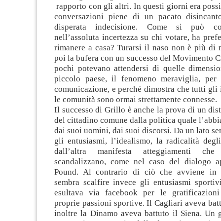
rapporto con gli altri. In questi giorni era possi
conversazioni piene di un pacato disincant
disperata indecisione. Come si può co
nell’assoluta incertezza su chi votare, ha prefe
rimanere a casa? Turarsi il naso non è più di
poi la bufera con un successo del Movimento C
pochi potevano attendersi di quelle dimensio
piccolo paese, il fenomeno meraviglia, per 
comunicazione, e perché dimostra che tutti gli i
le comunità sono ormai strettamente connesse.
Il successo di Grillo è anche la prova di un di
del cittadino comune dalla politica quale l’abb
dai suoi uomini, dai suoi discorsi. Da un lato s
gli entusiasmi, l’idealismo, la radicalità degl
dall’altra manifesta atteggiamenti ch
scandalizzano, come nel caso del dialogo a
Pound. Al contrario di ciò che avviene in p
sembra scalfire invece gli entusiasmi sportiv
esultava via facebook per le gratificazioni
proprie passioni sportive. Il Cagliari aveva bat
inoltre la Dinamo aveva battuto il Siena. Un 