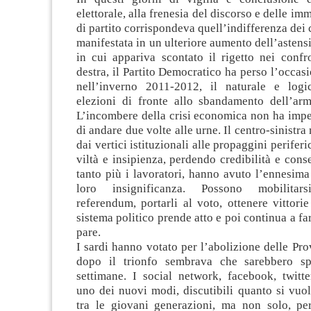
elettorale, alla frenesia del discorso e delle im
di partito
corrispondeva quell’indifferenza dei ci
manifestata in un ulteriore aumento dell’astens
in cui appariva scontato il rigetto nei confr
destra, il Partito Democratico ha perso l’occasi
nell’inverno 2011-2012, il naturale e logi
elezioni di fronte allo sbandamento dell’arm
L’incombere della crisi economica non ha impe
di andare due volte alle urne. Il centro-sinistra
dai vertici istituzionali alle propaggini perifer
viltà e insipienza, perdendo credibilità e conse
tanto più i lavoratori, hanno avuto l’ennesim
loro insignificanza. Possono mobilitars
referendum, portarli al voto, ottenere vittorie 
sistema politico prende atto e poi continua a fa
pare.
I sardi hanno votato per l’abolizione delle Pro
dopo il trionfo sembrava che sarebbero sp
settimane. I social network, facebook, twitte
uno dei nuovi modi, discutibili quanto si vuol
tra le giovani generazioni, ma non solo, p