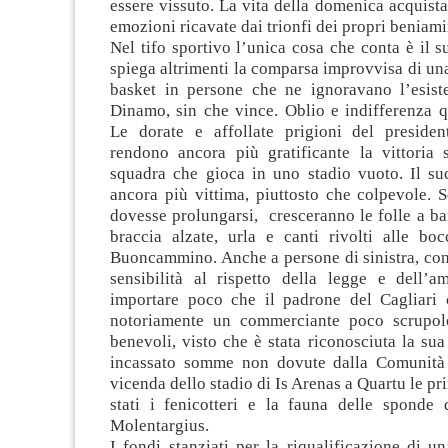
essere vissuto. La vita della domenica acquista
emozioni ricavate dai trionfi dei propri beniami
Nel tifo sportivo l’unica cosa che conta è il 
spiega altrimenti la comparsa improvvisa di una
basket in persone che ne ignoravano l’esis
Dinamo, sin che vince. Oblio e indifferenza 
Le dorate e affollate prigioni del presiden
rendono ancora più gratificante la vittoria 
squadra che gioca in uno stadio vuoto. Il su
ancora più vittima, piuttosto che colpevole. 
dovesse prolungarsi, cresceranno le folle a ba
braccia alzate, urla e canti rivolti alle bo
Buoncammino. Anche a persone di sinistra, con
sensibilità al rispetto della legge e dell’a
importare poco che il padrone del Cagliari c
notoriamente un commerciante poco scrupolo
benevoli, visto che è stata riconosciuta la sua
incassato somme non dovute dalla Comunità 
vicenda dello stadio di Is Arenas a Quartu le pr
stati i fenicotteri e la fauna delle sponde 
Molentargius.
I fondi stanziati per la riqualificazione di u