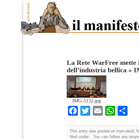
La Rete WarFree mette i
dell’industria bellica
»
I
IMG-5132.jpg
Facebook
Twitter
Email
What
Co
This entry was posted on mercoledì, 
filed under . You can follow any resp