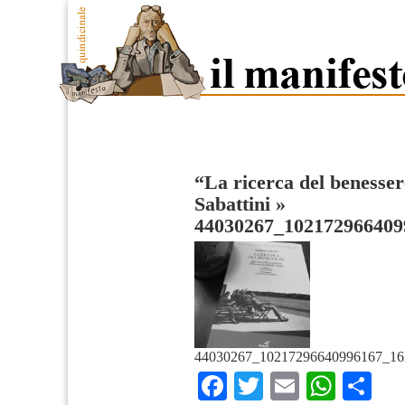
“La ricerca del benesse
Sabattini
»
44030267_102172966409
44030267_10217296640996167_16
Facebook
Twitter
Email
What
Co