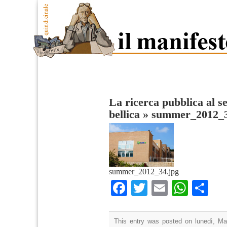
La ricerca pubblica al se
bellica
»
summer_2012_
summer_2012_34.jpg
Facebook
Twitter
Email
What
Co
This entry was posted on lunedì, Mar