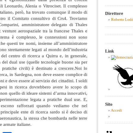
uali Leonardo, Alenia o Vitrociset. Il complesso
 italiano, però, ha trovato comunque il modo di
Direttore
ntro il Comitato consultivo di Crs4. Troviamo
Roberto Lod
Comparini, amministratore delegato di Thales
nt venture aerospaziale tra la francese Thales e
sistema è complesso, le connessioni non sono
che questi tre nomi, insieme all’amministratore
no strettamente legati al mondo dell’industria
Link
del centro di ricerca a Quirra e, in generale,
 del dual use (quelle tecnologie buone sia per
r pratiche civili) è destinato a crescere.Noi lo
cerca, in Sardegna, non deve essere complice di
 e deve essere al servizio dei cittadini. I soldi
pesi in ricerca dovrebbero avere lo scopo di
, non quello di ideare sistemi d’arma innovativi,
sperimentazione legata a pratiche dual use. E,
Sito
ti escono rafforzati quando vediamo che nel
Accedi
principale ente di ricerca sardo si è deciso di
’aeronautica, la stessa che bombarda nelle terre
e armate italiane.