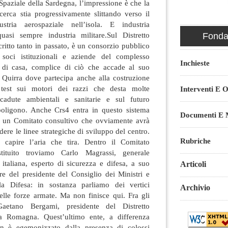
Spaziale della Sardegna, l’impressione è che la
cerca stia progressivamente slittando verso il
ustria aerospaziale nell’isola. E industria
quasi sempre industria militare.Sul Distretto
Fondaz
itto tanto in passato, è un consorzio pubblico
soci istituzionali e aziende del complesso
Inchieste
è di casa, complice di ciò che accade al suo
i Quirra dove partecipa anche alla costruzione
test sui motori dei razzi che desta molte
Interventi E O
icadute ambientali e sanitarie e sul futuro
poligono. Anche Crs4 entra in questo sistema
Documenti E M
 un Comitato consultivo che ovviamente avrà
ere le linee strategiche di sviluppo del centro.
Rubriche
capire l’aria che tira. Dentro il Comitato
tituito troviamo Carlo Magrassi, generale
e italiana, esperto di sicurezza e difesa, a suo
Articoli
re del presidente del Consiglio dei Ministri e
lla Difesa: in sostanza parliamo dei vertici
Archivio
delle forze armate. Ma non finisce qui. Fra gli
etano Bergami, presidente del Distretto
ia Romagna. Quest’ultimo ente, a differenza
n è egemonizzato dalla presenza di colossi