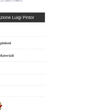
ione Luigi Pintor
pinioni
ateriali