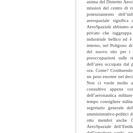
anima del Distretto Aero
mission del centro di ri
potenziamento dell’ind
aerospaziale significa 
AeroSpaziale abbiamo scr
privato che raggruppa 
industriale bellico ed 
interno, nel Poligono d
del nuovo sito per i 
preoccupazioni sulle r
dell’area occupata dal 
ora. Come? Costituendo
un peso enorme nel decid
Non ci vuole molto a 
consultivo appena cos
dell’aeronautica militar
tempo consigliere milita
segretario generale de
amministrativo-politici 
otto membri anche Ga
AeroSpaziale dell’Emil
dell’omologo sardo, no