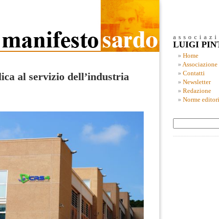
associaz
LUIGI PI
Home
Associazione
Contatti
ca al servizio dell’industria
Newsletter
Redazione
Norme editori