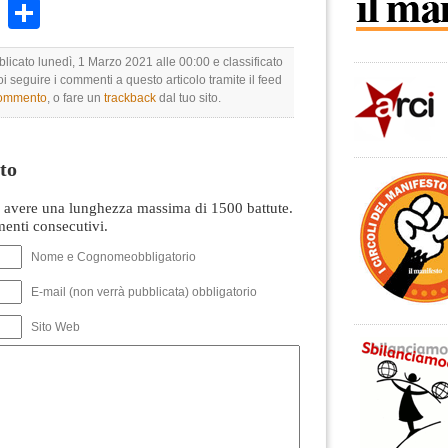
k
r
ail
WhatsApp
Condividi
blicato lunedì, 1 Marzo 2021 alle 00:00 e classificato
oi seguire i commenti a questo articolo tramite il feed
commento
, o fare un
trackback
dal tuo sito.
to
avere una lunghezza massima di 1500 battute.
nti consecutivi.
Nome e Cognomeobbligatorio
E-mail (non verrà pubblicata) obbligatorio
Sito Web