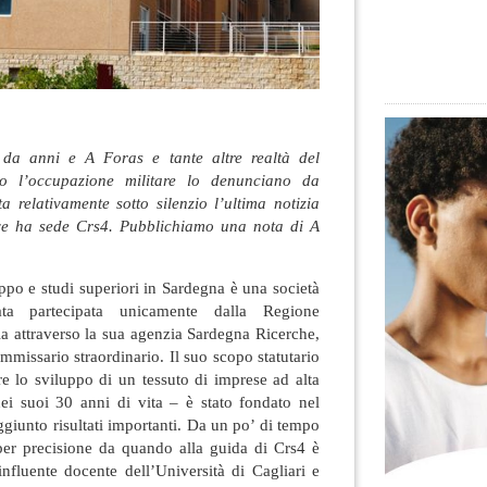
 da anni e A Foras e tante altre realtà del
o l’occupazione militare lo denunciano da
 relativamente sotto silenzio l’ultima notizia
ve ha sede Crs4. Pubblichiamo una nota di A
uppo e studi superiori in Sardegna è una società
tata partecipata unicamente dalla Regione
la attraverso la sua agenzia Sardegna Ricerche,
mmissario straordinario. Il suo scopo statutario
re lo sviluppo di un tessuto di imprese ad alta
nei suoi 30 anni di vita – è stato fondato nel
giunto risultati importanti. Da un po’ di tempo
 per precisione da quando alla guida di Crs4 è
nfluente docente dell’Università di Cagliari e