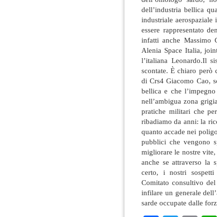
dell’industria bellica q
industriale aerospaziale
essere rappresentato de
infatti anche Massimo 
Alenia Space Italia, joi
l’italiana Leonardo.Il 
scontate. È chiaro però 
di Crs4 Giacomo Cao, so
bellica e che l’impegno 
nell’ambigua zona grigia
pratiche militari che pe
ribadiamo da anni: la ri
quanto accade nei poligoni
pubblici che vengono s
migliorare le nostre vite
anche se attraverso la 
certo, i nostri sospet
Comitato consultivo del 
infilare un generale dell
sarde occupate dalle forz