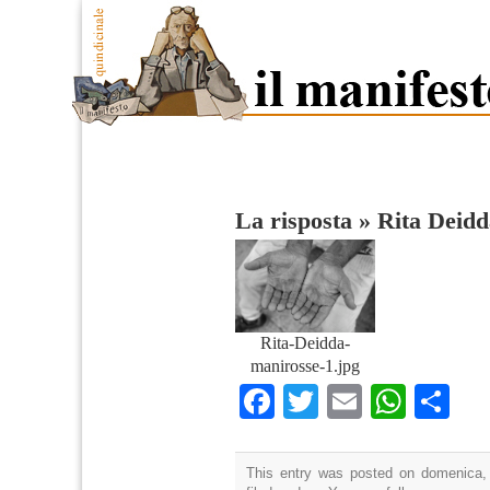
La risposta
»
Rita Deidd
Rita-Deidda-
manirosse-1.jpg
Facebook
Twitter
Email
What
Co
This entry was posted on domenica,