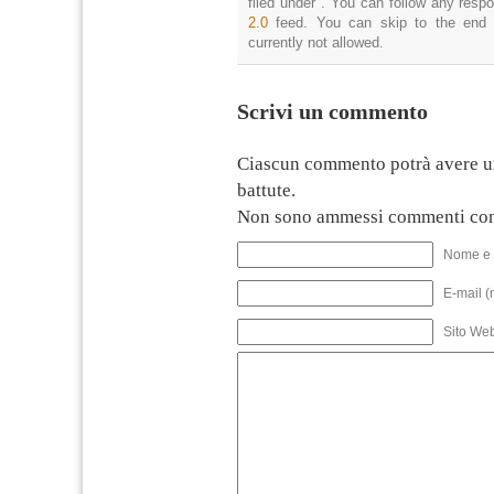
filed under . You can follow any resp
2.0
feed. You can skip to the end 
currently not allowed.
Scrivi un commento
Ciascun commento potrà avere u
battute.
Non sono ammessi commenti con
Nome e 
E-mail (
Sito We