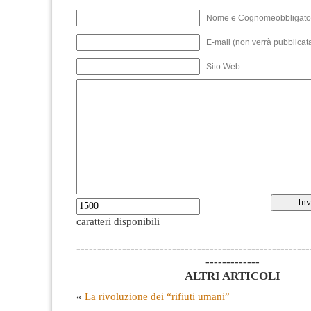
Nome e Cognomeobbligato
E-mail (non verrà pubblicata
Sito Web
caratteri disponibili
--------------------------------------------------------
-------------
ALTRI ARTICOLI
«
La rivoluzione dei “rifiuti umani”