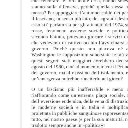
che celebrare le loro molte crisi, hanno smes
stanno sulla difensiva, perché quella stessa 
mossa? Per appoggiare l’autunno caldo dei pa
il fascismo, in senso più lato, dei «grandi dest
esso si è parlato sia per gli attentati del 1974, s
rosse, fenomeno assieme sociale e politico
seconda battuta, potevano giocare i servizi d
che vedevano di cattivo occhio l’avvicinarsi 
governo. Poiché questo non piaceva né
Washington le supposizioni sono state le più 
questi segreti stati maggiori avrebbero decis
agosto del 1980, cioè al momento in cui il Pci n
del governo, ma al massimo dell’isolamento, e
un’emergenza potrebbe rimetterlo nel gioco?
O un fascismo più inafferrabile e meno 
riaffiorando come un’estrema piaga sociale, f
dell’eversione endemica, della vena di distruzi
le moderne società e in Italia è moltipllcat
proiettata in pubbliche sanguinose rappresentaz
tutto, nel nostro paese (e per la sua maturità, 
tradotto sempre anche in «politica»?