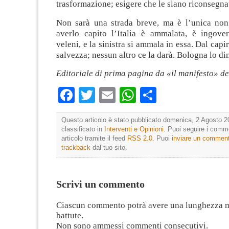
trasformazione; esigere che le siano riconsegnat
Non sarà una strada breve, ma è l’unica non
averlo capito l’Italia è ammalata, è ingover
veleni, e la sinistra si ammala in essa. Dal capi
salvezza; nessun altro ce la darà. Bologna lo di
Editoriale di prima pagina da «il manifesto» d
Facebook
Twitter
Email
WhatsApp
Condividi
Questo articolo è stato pubblicato domenica, 2 Agosto 2
classificato in
Interventi e Opinioni
. Puoi seguire i comm
articolo tramite il feed
RSS 2.0
. Puoi
inviare un commen
trackback
dal tuo sito.
Scrivi un commento
Ciascun commento potrà avere una lunghezza 
battute.
Non sono ammessi commenti consecutivi.