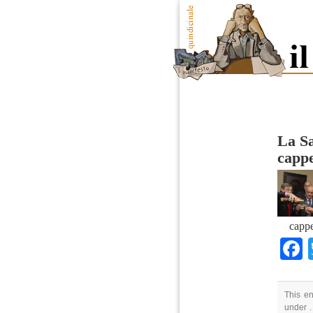
La Sa
cappe
cappe
This en
under .