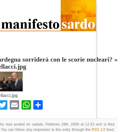
rdegna sorriderà con le scorie nucleari?
»
llacci.jpg
llacci.jpg
Facebook
Twitter
Email
WhatsApp
Condividi
try was posted on sabato, Febbraio 28th, 2009 at 12:33 and is filed
 You can follow any responses to this entry through the
RSS 2.0
feed.