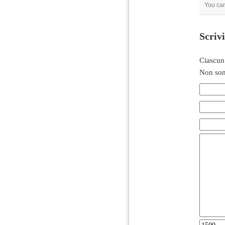
You ca
Scriv
Ciascun
Non son