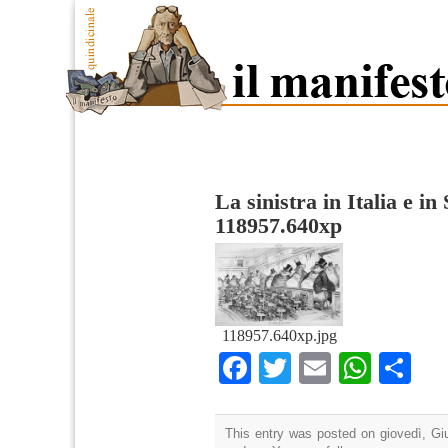
La sinistra in Italia e i
118957.640xp
118957.640xp.jpg
Facebook
Twitter
Email
What
Co
This entry was posted on giovedì, Giu