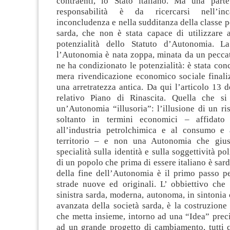
contraenti, lo Stato italiano. Ma una part
responsabilità è da ricercarsi nell’inc
inconcludenza e nella sudditanza della classe po
sarda, che non è stata capace di utilizzare a
potenzialità dello Statuto d’Autonomia. L
l’Autonomia è nata zoppa, minata da un peccat
ne ha condizionato le potenzialità: è stata co
mera rivendicazione economico sociale finali
una arretratezza antica. Da qui l’articolo 13 de
relativo Piano di Rinascita. Quella che si
un’Autonomia “illusoria”: l’illusione di un ri
soltanto in termini economici – affidato
all’industria petrolchimica e al consumo e 
territorio – e non una Autonomia che giust
specialità sulla identità e sulla soggettività pol
di un popolo che prima di essere italiano è sard
della fine dell’Autonomia è il primo passo pe
strade nuove ed originali. L’ obbiettivo che
sinistra sarda, moderna, autonoma, in sintonia 
avanzata della società sarda, è la costruzione
che metta insieme, intorno ad una “Idea” prec
ad un grande progetto di cambiamento, tutti 