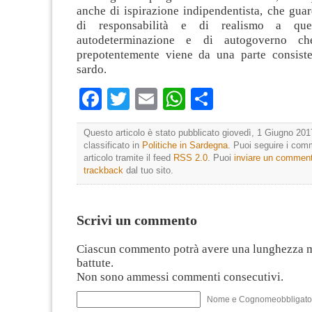
anche di ispirazione indipendentista, che gua
di responsabilità e di realismo a qu
autodeterminazione e di autogoverno c
prepotentemente viene da una parte consist
sardo.
Facebook
Twitter
Email
WhatsApp
Condividi
Questo articolo è stato pubblicato giovedì, 1 Giugno 201
classificato in
Politiche in Sardegna
. Puoi seguire i com
articolo tramite il feed
RSS 2.0
. Puoi
inviare un commen
trackback
dal tuo sito.
Scrivi un commento
Ciascun commento potrà avere una lunghezza 
battute.
Non sono ammessi commenti consecutivi.
Nome e Cognomeobbligato