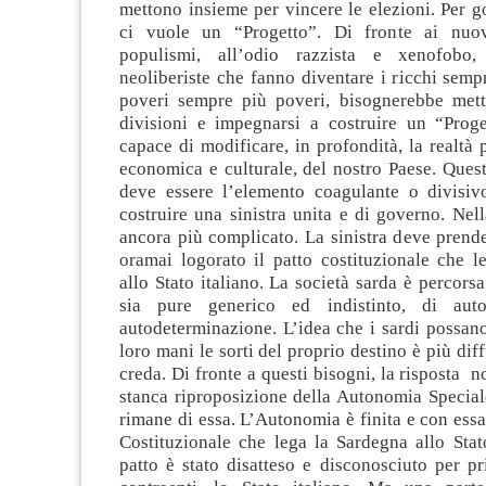
mettono insieme per vincere le elezioni. Per go
ci vuole un “Progetto”. Di fronte ai nuo
populismi, all’odio razzista e xenofobo, 
neoliberiste che fanno diventare i ricchi sempr
poveri sempre più poveri, bisognerebbe mett
divisioni e impegnarsi a costruire un “Proge
capace di modificare, in profondità, la realtà p
economica e culturale, del nostro Paese. Quest
deve essere l’elemento coagulante o divisiv
costruire una sinistra unita e di governo. Nell
ancora più complicato. La sinistra deve prende
oramai logorato il patto costituzionale che l
allo Stato italiano. La società sarda è percors
sia pure generico ed indistinto, di aut
autodeterminazione. L’idea che i sardi possan
loro mani le sorti del proprio destino è più dif
creda. Di fronte a questi bisogni, la risposta n
stanca riproposizione della Autonomia Special
rimane di essa. L’Autonomia è finita e con essa 
Costituzionale che lega la Sardegna allo Stat
patto è stato disatteso e disconosciuto per p