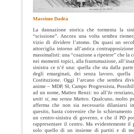
Massimo Dadea
La dannazione storica che tormenta la sini
“scissione”. Ancora una volta sembra riemer
vizio di dividere l’atomo
. Da quasi un secol
attorciglia intorno all’antica contrapposizione 
massimalisti: una “coazione a ripetere” che la 
nei momenti topici, alla frantumazione, all’ina
sinistra ce n’é una: quella che sta dalla parte
degli emarginati, dei senza lavoro, quella
Costituzione. Oggi l’arcano che sembra divi
anime – MDP, SI, Campo Progressista, Possibil
ad un nome, Matteo Renzi: no all’
Io
renziano,
uniti si, ma senza Matteo
. Qualcuno, molto p
afferma che non sia necessario dilaniarsi i
quesito, basta convenire che lo schieramento 
un centro-sinistra di governo, e che il PD p
rappresentare il centro. Ma evidentemente il
solo quello di un insieme di partiti e di m