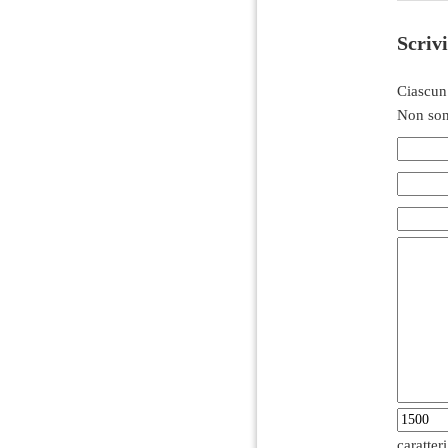
Scriv
Ciascun
Non son
caratter