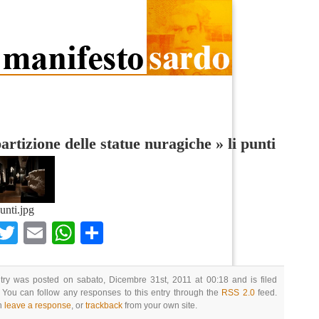
artizione delle statue nuragiche
»
li punti
punti.jpg
Facebook
Twitter
Email
WhatsApp
Condividi
try was posted on sabato, Dicembre 31st, 2011 at 00:18 and is filed
 You can follow any responses to this entry through the
RSS 2.0
feed.
n
leave a response
, or
trackback
from your own site.