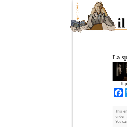
La sp
li-
This en
under .
You ca