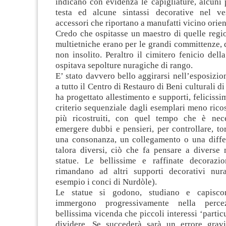
indicano con evidenza le capigliature, alcuni p
testa ed alcune sintassi decorative nel ve
accessori che riportano a manufatti vicino orien
Credo che ospitasse un maestro di quelle regi
multietniche erano per le grandi committenze, d
non insolito. Peraltro il cimitero fenicio dell
ospitava sepolture nuragiche di rango.
E’ stato davvero bello aggirarsi nell’esposizi
a tutto il Centro di Restauro di Beni culturali di 
ha progettato allestimento e supporti, felicissi
criterio sequenziale dagli esemplari meno ricost
più ricostruiti, con quel tempo che è nece
emergere dubbi e pensieri, per controllare, to
una consonanza, un collegamento o una diffe
talora diversi, ciò che fa pensare a diverse 
statue. Le bellissime e raffinate decorazi
rimandano ad altri supporti decorativi nur
esempio i conci di Nurdòle).
Le statue si godono, studiano e capisco
immergono progressivamente nella perc
bellissima vicenda che piccoli interessi ‘partic
dividere. Se succederà sarà un errore grav