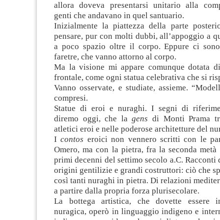
allora doveva presentarsi unitario alla com
genti che andavano in quel santuario.
Inizialmente la piattezza della parte posteri
pensare, pur con molti dubbi, all’appoggio a q
a poco spazio oltre il corpo. Eppure ci sono
faretre, che vanno attorno al corpo.
Ma la visione mi appare comunque dotata di 
frontale, come ogni statua celebrativa che si risp
Vanno osservate, e studiate, assieme. “Modell
compresi.
Statue di eroi e nuraghi. I segni di riferime
diremo oggi, che la
gens
di Monti Prama tr
atletici eroi e nelle poderose architetture del n
I
contos
eroici non vennero scritti con le pa
Omero, ma con la pietra, fra la seconda metà 
primi decenni del settimo secolo a.C. Racconti d
origini gentilizie e grandi costruttori: ciò che sp
così tanti nuraghi in pietra. Di relazioni medit
a partire dalla propria forza plurisecolare.
La bottega artistica, che dovette essere i
nuragica, operò in linguaggio indigeno e inte