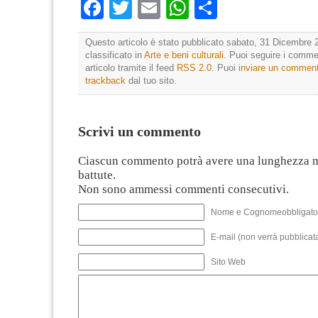
Facebook
Twitter
Email
WhatsApp
Condividi
Questo articolo è stato pubblicato sabato, 31 Dicembre 2
classificato in
Arte e beni culturali
. Puoi seguire i comme
articolo tramite il feed
RSS 2.0
. Puoi
inviare un commen
trackback
dal tuo sito.
Scrivi un commento
Ciascun commento potrà avere una lunghezza 
battute.
Non sono ammessi commenti consecutivi.
Nome e Cognomeobbligato
E-mail (non verrà pubblicata
Sito Web