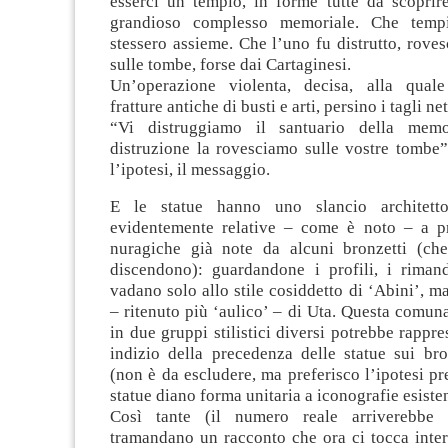
esserci un tempio, in forme tutte da scoprire
grandioso complesso memoriale. Che temp
stessero assieme. Che l’uno fu distrutto, roves
sulle tombe, forse dai Cartaginesi.
Un’operazione violenta, decisa, alla qual
fratture antiche di busti e arti, persino i tagli net
“Vi distruggiamo il santuario della mem
distruzione la rovesciamo sulle vostre tombe”
l’ipotesi, il messaggio.
E le statue hanno uno slancio architetto
evidentemente relative – come è noto – a pr
nuragiche già note da alcuni bronzetti (ch
discendono): guardandone i profili, i rima
vadano solo allo stile cosiddetto di ‘Abini’, m
– ritenuto più ‘aulico’ – di Uta. Questa comuna
in due gruppi stilistici diversi potrebbe rappre
indizio della precedenza delle statue sui bron
(non è da escludere, ma preferisco l’ipotesi pr
statue diano forma unitaria a iconografie esisten
Così tante (il numero reale arriverebbe
tramandano un racconto che ora ci tocca inter