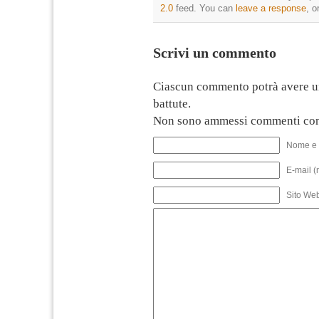
2.0
feed. You can
leave a response
, o
Scrivi un commento
Ciascun commento potrà avere u
battute.
Non sono ammessi commenti con
Nome e 
E-mail (
Sito We