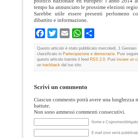
politico nazionale ed europeo: l’anno 2014 al
tempo ha annunciato le prossime elezioni regio
Sarebbe utile essere presenti perlomeno co
dibattito e informazione.
Facebook
Twitter
Email
WhatsApp
Condividi
Questo articolo è stato pubblicato mercoledì, 1 Gennaio 
classificato in
Partecipazione e democrazia
. Puoi segui
questo articolo tramite il feed
RSS 2.0
. Puoi
inviare un
un
trackback
dal tuo sito.
Scrivi un commento
Ciascun commento potrà avere una lunghezza 
battute.
Non sono ammessi commenti consecutivi.
Nome e Cognomeobbligato
E-mail (non verrà pubblicata