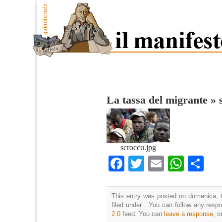
La tassa del migrante
»
scroccu.jpg
Facebook
Twitter
Email
What
Co
This entry was posted on domenica, 
filed under . You can follow any resp
2.0
feed. You can
leave a response
, o