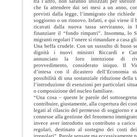
tra l’altro, non saranno utilizzati per snellir
che fa attendere dai sei mesi a un anno, con
previsti dalla legge, l’immigrato che richied
soggiorno o un rinnovo. Infatti, e qui viene il be
ricavati dalla nuova tassa serviranno, in 
finanziare il “fondo rimpatri”. Insomma, lo S
migranti regolari l’onere si rimandare a casa gli 
Una beffa crudele. Con un sussulto di buon se
dignità i nuovi ministri Riccardi e Can
annunciato la loro intenzione di riv
provvedimento, considerato iniquo. Il Vimi
d’intesa con il dicastero dell’Economia st
possibilità di una sostanziale riduzione della 
l’introduzione di esenzioni per particolari situ
o composizione del nucleo familiare.
“Una cosa – queste le parole del sottosegreta
contribuire, giustamente, alla copertura dei cos
legati al rilascio del permesso di soggiorno e al
connesse alla gestione del fenomeno immigrator
invece aver introdotto un contributo a carico
regolari, destinato al sostegno dei costi dei
irregolari”. Parole sensate ma eccessivamente p