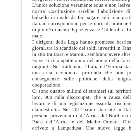
L’unica soluzione veramente equa e non lesiva d
nostra Costituzione sarebbe l’abolizione di
balzello in modo da far pagare agli immigrati
italiani corrispondono per le normali pratiche 
di più né di meno. E pazienza se Calderoli e T
male.
I dirigenti della Lega hanno promesso barrica
giorni, tra lo scandalo dei soldi investiti in Tan
in atto tra Bossi e Maroni, sembrano avere altre
Forse si ricompatteranno nel nome della loro 
migranti. Nel frattempo, l’Italia e l’Europa st
una crisi economica profonda che non po
conseguenze sulle politiche della migra
cooperazione.
Ci sono quattro milioni di stranieri sul territori
loro, 300 mila disoccupati che a causa del
lavoro e di una legislazione assurda, rischia
clandestinità. Nel 2011 sono sbarcate in Ital
persone provenienti dall’Africa del Nord, ma o
Paesi dell’Africa e del Medio Oriente. Olt
arrivate a Lampedusa. Una nuova legge bo