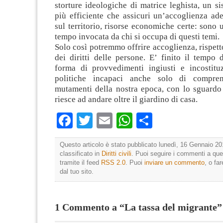
storture ideologiche di matrice leghista, un s
più efficiente che assicuri un’accoglienza ad
sul territorio, risorse economiche certe: sono 
tempo invocata da chi si occupa di questi temi.
Solo così potremmo offrire accoglienza, rispetto
dei diritti delle persone. E’ finito il tempo d
forma di provvedimenti ingiusti e incostituz
politiche incapaci anche solo di compre
mutamenti della nostra epoca, con lo sguard
riesce ad andare oltre il giardino di casa.
Facebook
Twitter
Email
WhatsApp
Condividi
Questo articolo è stato pubblicato lunedì, 16 Gennaio 20
classificato in
Diritti civili
. Puoi seguire i commenti a que
tramite il feed
RSS 2.0
. Puoi
inviare un commento
, o fa
dal tuo sito.
1 Commento a “La tassa del migrante”