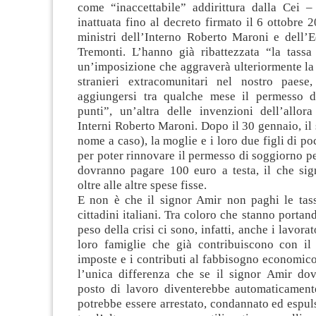
come “inaccettabile” addirittura dalla Cei
inattuata fino al decreto firmato il 6 ottobre 2
ministri dell’Interno Roberto Maroni e dell’
Tremonti. L’hanno già ribattezzata “la tassa 
un’imposizione che aggraverà ulteriormente la
stranieri extracomunitari nel nostro paese
aggiungersi tra qualche mese il permesso d
punti”, un’altra delle invenzioni dell’allora
Interni Roberto Maroni. Dopo il 30 gennaio, il
nome a caso), la moglie e i loro due figli di p
per poter rinnovare il permesso di soggiorno per
dovranno pagare 100 euro a testa, il che sig
oltre alle altre spese fisse.
E non è che il signor Amir non paghi le tas
cittadini italiani. Tra coloro che stanno portand
peso della crisi ci sono, infatti, anche i lavorato
loro famiglie che già contribuiscono con il 
imposte e i contributi al fabbisogno economic
l’unica differenza che se il signor Amir dov
posto di lavoro diventerebbe automaticament
potrebbe essere arrestato, condannato ed espuls