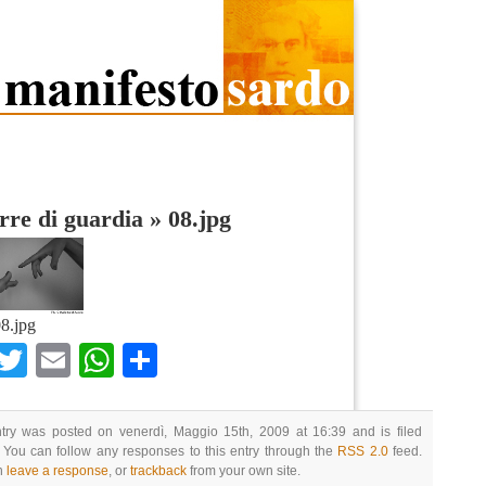
rre di guardia
»
08.jpg
8.jpg
Facebook
Twitter
Email
WhatsApp
Condividi
ntry was posted on venerdì, Maggio 15th, 2009 at 16:39 and is filed
 You can follow any responses to this entry through the
RSS 2.0
feed.
n
leave a response
, or
trackback
from your own site.