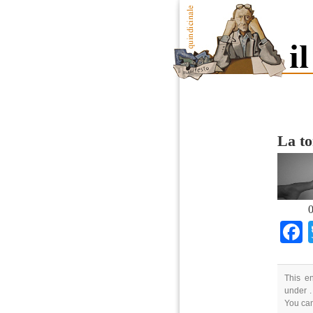
La to
0
This e
under .
You ca