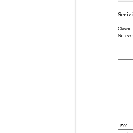
Scriv
Ciascun
Non son