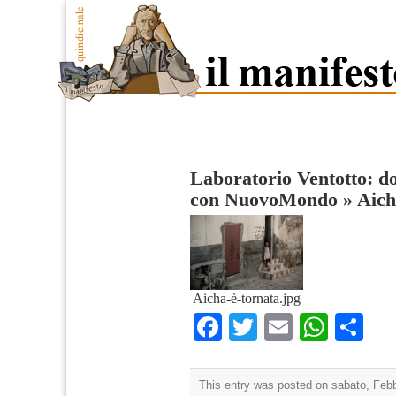
Laboratorio Ventotto: 
con NuovoMondo
»
Aich
Aicha-è-tornata.jpg
Facebook
Twitter
Email
What
Co
This entry was posted on sabato, Febbr