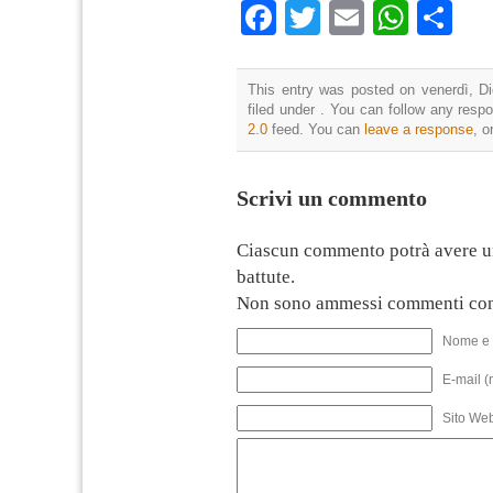
Facebook
Twitter
Email
What
Co
This entry was posted on venerdì, D
filed under . You can follow any resp
2.0
feed. You can
leave a response
, o
Scrivi un commento
Ciascun commento potrà avere u
battute.
Non sono ammessi commenti con
Nome e 
E-mail (
Sito We