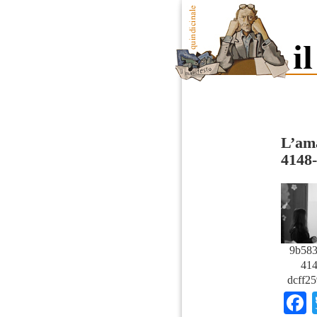
L’ama
4148-
9b583
414
dcff25