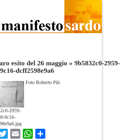
ro esito del 26 maggio
»
9b5832c0-2959-
9c16-dcff2598e9a6
Foto Roberto Pili
2c0-2959-
8-9c16-
98e9a6.jpg
Facebook
Twitter
Email
WhatsApp
Condividi