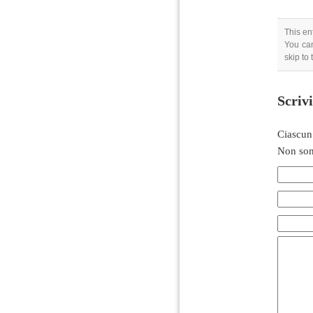
This en
You can
skip to
Scriv
Ciascun
Non son