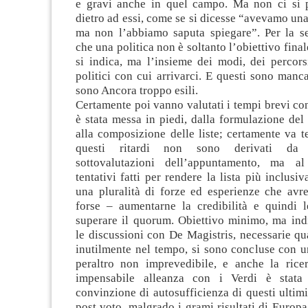
e gravi anche in quel campo. Ma non ci si 
dietro ad essi, come se si dicesse “avevamo una
ma non l’abbiamo saputa spiegare”. Per la s
che una politica non è soltanto l’obiettivo fina
si indica, ma l’insieme dei modi, dei percors
politici con cui arrivarci. E questi sono man
sono Ancora troppo esili.
Certamente poi vanno valutati i tempi brevi con
è stata messa in piedi, dalla formulazione de
alla composizione delle liste; certamente va 
questi ritardi non sono derivati da 
sottovalutazioni dell’appuntamento, ma al
tentativi fatti per rendere la lista più inclusi
una pluralità di forze ed esperienze che avr
forse – aumentarne la credibilità e quindi le
superare il quorum. Obiettivo minimo, ma ind
le discussioni con De Magistris, necessarie q
inutilmente nel tempo, si sono concluse con un
peraltro non imprevedibile, e anche la ric
impensabile alleanza con i Verdi è stata 
convinzione di autosufficienza di questi ultimi
post voto, malgrado i grami risultati di Europa