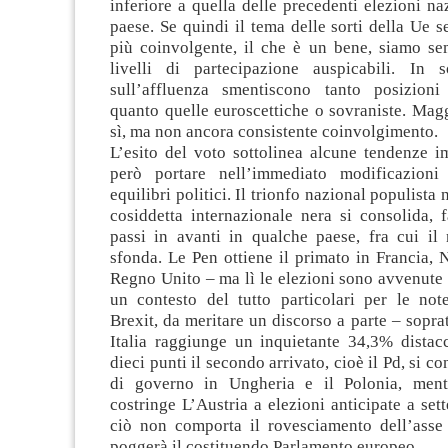
inferiore a quella delle precedenti elezioni na
paese. Se quindi il tema delle sorti della Ue 
più coinvolgente, il che è un bene, siamo se
livelli di partecipazione auspicabili. In 
sull’affluenza smentiscono tanto posizioni 
quanto quelle euroscettiche o sovraniste. Mag
sì, ma non ancora consistente coinvolgimento.
L’esito del voto sottolinea alcune tendenze i
però portare nell’immediato modificazioni 
equilibri politici. Il trionfo nazional populista 
cosiddetta internazionale nera si consolida, 
passi in avanti in qualche paese, fra cui il
sfonda. Le Pen ottiene il primato in Francia, 
Regno Unito – ma lì le elezioni sono avvenute 
un contesto del tutto particolari per le not
Brexit, da meritare un discorso a parte – soprat
Italia raggiunge un inquietante 34,3% distac
dieci punti il secondo arrivato, cioè il Pd, si co
di governo in Ungheria e il Polonia, mentr
costringe L’Austria a elezioni anticipate a set
ciò non comporta il rovesciamento dell’asse 
poggerà il costituendo Parlamento europeo.