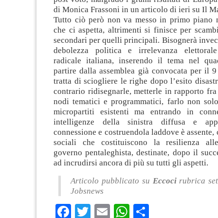
di Monica Frassoni in un articolo di ieri su Il M
Tutto ciò però non va messo in primo piano ne
che ci aspetta, altrimenti si finisce per scambi
secondari per quelli principali. Bisognerà invece
debolezza politica e irrelevanza elettorale
radicale italiana, inserendo il tema nel qu
partire dalla assemblea già convocata per il 
tratta di sciogliere le righe dopo l’esito disast
contrario ridisegnarle, metterle in rapporto fra
nodi tematici e programmatici, farlo non solo
micropartiti esistenti ma entrando in conn
intelligenze della sinistra diffusa e ap
connessione e costruendola laddove è assente,
sociali che costituiscono la resilienza all
governo pentaleghista, destinate, dopo il succ
ad incrudirsi ancora di più su tutti gli aspetti.
Articolo pubblicato su
Eccoci
rubrica set
Jobsnews
Facebook
Twitter
Email
WhatsApp
Condividi