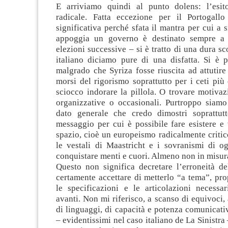
E arriviamo quindi al punto dolens: l’esito
radicale. Fatta eccezione per il Portogall
significativa perché sfata il mantra per cui a s
appoggia un governo è destinato sempre a r
elezioni successive – si è tratto di una dura sc
italiano diciamo pure di una disfatta. Si è p
malgrado che Syriza fosse riuscita ad attutire
morsi del rigorismo soprattutto per i ceti più
sciocco indorare la pillola. O trovare motivaz
organizzative o occasionali. Purtroppo siamo
dato generale che credo dimostri soprattut
messaggio per cui è possibile fare esistere e
spazio, cioè un europeismo radicalmente critico 
le vestali di Maastricht e i sovranismi di o
conquistare menti e cuori. Almeno non in misur
Questo non significa decretare l’erroneità de
certamente accettare di metterlo “a tema”, pro
le specificazioni e le articolazioni necessar
avanti. Non mi riferisco, a scanso di equivoci,
di linguaggi, di capacità e potenza comunicativ
– evidentissimi nel caso italiano de La Sinistra 