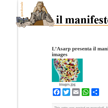
L’Asarp presenta il man
images
images.jpg
Facebook
Twitter
Email
What
Co
This entry was posted on mercoledì, Ap