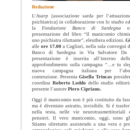
Redazione
L’
Asarp
(associazione sarda per l’attuazion
psichiatrica) in collaborazione con lo
studio ed
la
Fondazione Banco di Sardegna
org
presentazione del libro “Il manicomio chimi
uno psichiatra riluttante”, eleuthera edizioni.
Gi
alle
ore 17.00
a Cagliari, nella sala convegni 
Banco di Sardegna in Via Salvatore Da 
presentazione è inserita all’interno del
approfondimento sulla campagna “…e tu sleg
nuova campagna italiana per l’abol
contenzione. Presenta
Gisella Trincas
presiden
coordina
Roberto Loddo
dello studio editori
presente l’autore
Piero Cipriano.
Oggi il manicomio non è più costituito da fasc
ma è diventato astratto, invisibile. Si è trasfe
nella testa, nelle vie neurotrasmettitoriali
pensieri. Il vero manicomio, oggi, sono gl
Stiamo oltretutto assistendo a una vera e pr