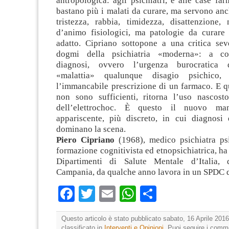
antropologica: agli psichiatri, e alle case fa
bastano più i malati da curare, ma servono anch
tristezza, rabbia, timidezza, disattenzione,
d’animo fisiologici, ma patologie da curare
adatto. Cipriano sottopone a una critica seve
dogmi della psichiatria «moderna»: a co
diagnosi, ovvero l’urgenza burocratica 
«malattia» qualunque disagio psichico
l’immancabile prescrizione di un farmaco. E q
non sono sufficienti, ritorna l’uso nascost
dell’elettrochoc. È questo il nuovo ma
appariscente, più discreto, in cui diagnosi
dominano la scena.
Piero Cipriano
(1968), medico psichiatra psi
formazione cognitivista ed etnopsichiatrica, ha 
Dipartimenti di Salute Mentale d’Italia, d
Campania, da qualche anno lavora in un SPDC 
Facebook
Twitter
Email
WhatsApp
Condividi
Questo articolo è stato pubblicato sabato, 16 Aprile 2016
classificato in
Interventi e Opinioni
. Puoi seguire i comm