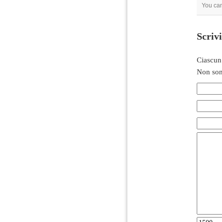
You ca
Scriv
Ciascun
Non son