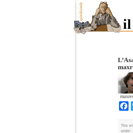
L’Asa
maxr
maxres
This en
under .