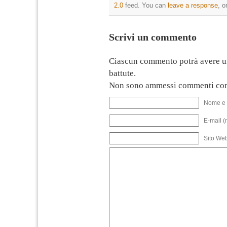
2.0
feed. You can
leave a response
, o
Scrivi un commento
Ciascun commento potrà avere u
battute.
Non sono ammessi commenti con
Nome e 
E-mail (
Sito We