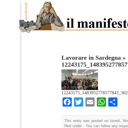
Lavorare in Sardegna
»
12243175_148395277857
12243175_1483952778577843_302
Facebook
Twitter
Email
What
Co
This entry was posted on lunedì, No
filed under . You can follow any resp