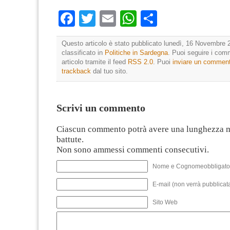
Facebook
Twitter
Email
WhatsApp
Condividi
Questo articolo è stato pubblicato lunedì, 16 Novembre 
classificato in
Politiche in Sardegna
. Puoi seguire i com
articolo tramite il feed
RSS 2.0
. Puoi
inviare un commen
trackback
dal tuo sito.
Scrivi un commento
Ciascun commento potrà avere una lunghezza 
battute.
Non sono ammessi commenti consecutivi.
Nome e Cognomeobbligato
E-mail (non verrà pubblicata
Sito Web