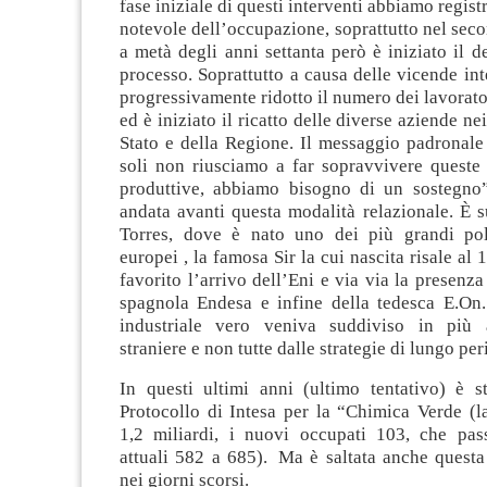
fase iniziale di questi interventi abbiamo regist
notevole dell’occupazione, soprattutto nel seco
a metà degli anni settanta però è iniziato il d
processo. Soprattutto a causa delle vicende inte
progressivamente ridotto il numero dei lavorator
ed è iniziato il ricatto delle diverse aziende ne
Stato e della Regione. Il messaggio padronale
soli non riusciamo a far sopravvivere queste 
produttive, abbiamo bisogno di un sostegno
andata avanti questa modalità relazionale. È 
Torres, dove è nato uno dei più grandi pol
europei , la famosa Sir la cui nascita risale al 
favorito l’arrivo dell’Eni e via via la presenza
spagnola Endesa e infine della tedesca E.On. 
industriale vero veniva suddiviso in più 
straniere e non tutte dalle strategie di lungo per
In questi ultimi anni (ultimo tentativo) è s
Protocollo di Intesa per la “Chimica Verde (l
1,2 miliardi, i nuovi occupati 103, che pas
attuali 582 a 685). Ma è saltata anche questa
nei giorni scorsi.