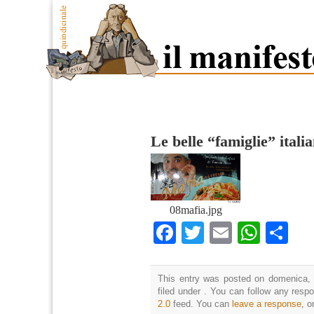
Le belle “famiglie” itali
08mafia.jpg
Facebook
Twitter
Email
What
Co
This entry was posted on domenica, 
filed under . You can follow any resp
2.0
feed. You can
leave a response
, o